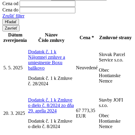
Cena od
Cena do
Zrušiť filter
Zavrieť
Dátum
Názov
Cena *
Zmluvné strany
zverejnenia
Číslo zmluvy
Dodatok č. 1 k
Slovak Parcel
Nájomnej zmluve a
Service s.r.o.
umiestnenie Boxu
5. 5. 2025
Neuvedené
balíkovo
Obec
Hontianske
Dodatok č. 1 k Zmluve
Nemce
č. 28/2024
Dodatok č. 1 k Zmluve
Stavby JOFI
o dielo č. 8/2024 zo dňa
s.r.o.
67 773,35
29. apríla 2024
20. 3. 2025
Obec
EUR
Dodatok č. 1 k Zmluve
Hontianske
o dielo č. 8/2024
Nemce