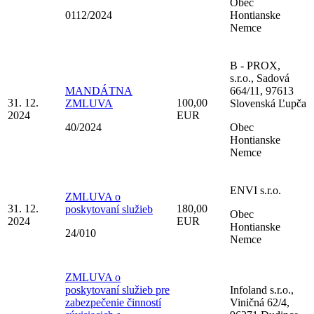
Obec
0112/2024
Hontianske
Nemce
B - PROX,
s.r.o., Sadová
MANDÁTNA
664/11, 97613
31. 12.
100,00
ZMLUVA
Slovenská Ľupča
2024
EUR
40/2024
Obec
Hontianske
Nemce
ENVI s.r.o.
ZMLUVA o
31. 12.
180,00
poskytovaní služieb
Obec
2024
EUR
Hontianske
24/010
Nemce
ZMLUVA o
poskytovaní služieb pre
Infoland s.r.o.,
zabezpečenie činností
Viničná 62/4,