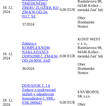
Rastislavova 98,
TRIEDENÉHO
04346 Košice -
18. 12.
ZBERU ZLOŽIEK KO
0,00 EUR
mestská časť Juh
2024
ZM-KW-OD-24-
0117_SZ
Obec
Hontianske
37/2024
Nemce
KOSIT WEST
Zmluva o
s. r. o.,
KOMPLEXNOM
Rastislavova 98,
NAKLADANÍ S
04346 Košice -
18. 12.
0,00 EUR
ODPADMI č. ZM-KW-
mestská časť Juh
2024
OD-24-0056_ZoD
Obec
36/2024
Hontianske
Nemce
DODATOK č. 1 k
Zmluve o poskytovaní
ENVIROPOL
služieb v odpadovom
SK s.r.o.
hospodárstve č. SML-
18. 12.
0,00 EUR
ESK-000643
Obec
2024