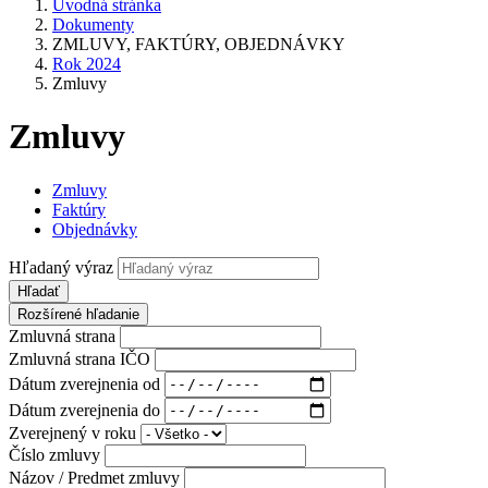
Úvodná stránka
Dokumenty
ZMLUVY, FAKTÚRY, OBJEDNÁVKY
Rok 2024
Zmluvy
Zmluvy
Zmluvy
Faktúry
Objednávky
Hľadaný výraz
Hľadať
Rozšírené hľadanie
Zmluvná strana
Zmluvná strana IČO
Dátum zverejnenia od
Dátum zverejnenia do
Zverejnený v roku
Číslo zmluvy
Názov / Predmet zmluvy