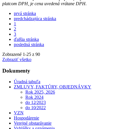
platcom DPH, je cena uvedená vrátane DPH.
prvá stránka
predchádzajúca stránka
1
2
3
ďalšia stránka
posledná stránka
Zobrazené
1
-
25
z 90
Zobraziť všetko
Dokumenty
Úradná tabuľa
ZMLUVY, FAKTÚRY, OBJEDNÁVKY
Rok 2025, 2026
Rok 2024
do 12⁄2023
do 10⁄2022
VZN
Hospodárenie
Verejné obstarávanie
Vyhlášky a oznámenia