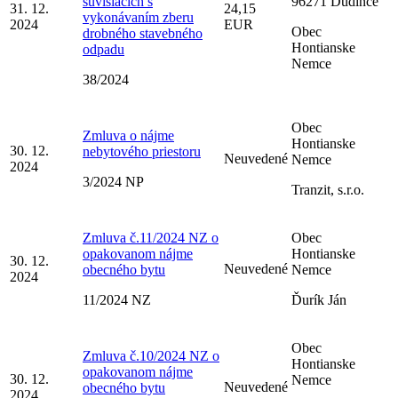
súvisiacich s
96271 Dudince
31. 12.
24,15
vykonávaním zberu
2024
EUR
Obec
drobného stavebného
Hontianske
odpadu
Nemce
38/2024
Obec
Zmluva o nájme
Hontianske
30. 12.
nebytového priestoru
Neuvedené
Nemce
2024
3/2024 NP
Tranzit, s.r.o.
Zmluva č.11/2024 NZ o
Obec
opakovanom nájme
Hontianske
30. 12.
Neuvedené
obecného bytu
Nemce
2024
11/2024 NZ
Ďurík Ján
Obec
Zmluva č.10/2024 NZ o
Hontianske
opakovanom nájme
30. 12.
Nemce
Neuvedené
obecného bytu
2024