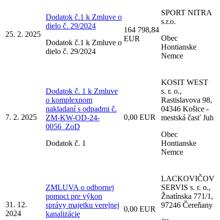
SPORT NITRA
Dodatok č.1 k Zmluve o
s.r.o.
dielo č. 29/2024
164 798,84
25. 2. 2025
Obec
EUR
Dodatok č.1 k Zmluve o
Hontianske
dielo č. 29/2024
Nemce
KOSIT WEST
Dodatok č. 1 k Zmluve
s. r. o.,
o komplexnom
Rastislavova 98,
nakladaní s odpadmi č.
04346 Košice -
7. 2. 2025
0,00 EUR
ZM-KW-OD-24-
mestská časť Juh
0056_ZoD
Obec
Dodatok č. 1
Hontianske
Nemce
LACKOVIČOV
ZMLUVA o odbornej
SERVIS s. r. o.,
pomoci pre výkon
Žnatínska 771/1,
31. 12.
správy majetku verejnej
97246 Čereňany
0,00 EUR
2024
kanalizácie