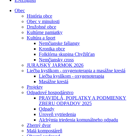
EN
English
Obec
História obce
Obec v minulosti
Družobné obce
Kultúrne pamiatky
Kultúra a šport
Nemčianske fašiangy
Kronika obce
Folklórna skupina Chyžišťan
Nemčiansky cross
JURAJSKÝ JARMOK 2026
Liečba kyslíkom - oxygenoterapia a masážne kreslá
Liečba kyslíkom - oxygenoterapia
Masážne kreslá
Projekty
Odpadové hospodárstvo
PRAVIDLÁ, POPLATKY A PODMIENKY
ZBERU ODPADOV 2025
Odpady
Úroveň vytriedenia
Alchýmia triedenia komunálneho odpadu
Zberný dvor
Malá kompostáreň