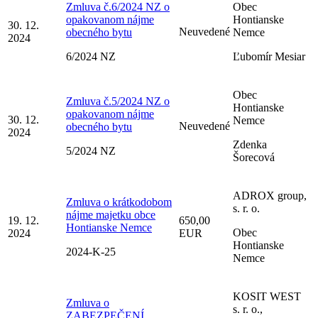
Zmluva č.6/2024 NZ o
Obec
opakovanom nájme
Hontianske
30. 12.
Neuvedené
obecného bytu
Nemce
2024
6/2024 NZ
Ľubomír Mesiar
Obec
Zmluva č.5/2024 NZ o
Hontianske
opakovanom nájme
30. 12.
Nemce
Neuvedené
obecného bytu
2024
Zdenka
5/2024 NZ
Šorecová
ADROX group,
Zmluva o krátkodobom
s. r. o.
nájme majetku obce
19. 12.
650,00
Hontianske Nemce
Obec
2024
EUR
Hontianske
2024-K-25
Nemce
KOSIT WEST
Zmluva o
s. r. o.,
ZABEZPEČENÍ