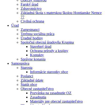
Obecný vodovod
Farský úrad
Zdravotníctvo
Základná škola s materskou školou Hontianske Nemce
77
Civilná ochrana
Úrad
Zamestnanci
Terénna sociálna práca
Úradné hodiny
Spoločná obecná úradovňa Krupina
Stavebný úrad
Ochrana prírody a krajiny
Kontakty
Správne konania
Samospráva
Starosta
Informácie starostky obce
Poslanci
Základné údaje
Štatút obce
Obecné zastupiteľstvo
Pozvánka na zasadnutie OZ
Zasadnutia
Materiály pre obecné zastupiteľstvo