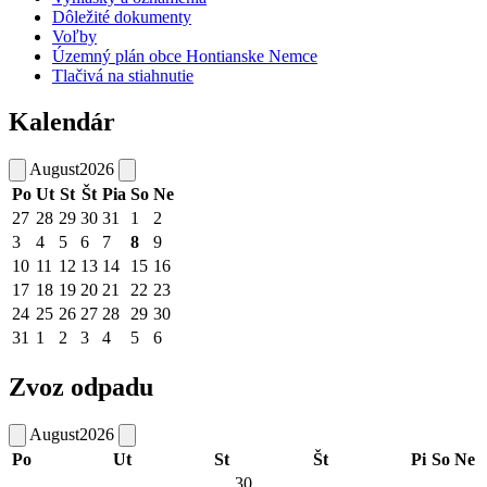
Dôležité dokumenty
Voľby
Územný plán obce Hontianske Nemce
Tlačivá na stiahnutie
Kalendár
August
2026
Po
Ut
St
Št
Pia
So
Ne
27
28
29
30
31
1
2
3
4
5
6
7
8
9
10
11
12
13
14
15
16
17
18
19
20
21
22
23
24
25
26
27
28
29
30
31
1
2
3
4
5
6
Zvoz odpadu
August
2026
Po
Ut
St
Št
Pi
So
Ne
30