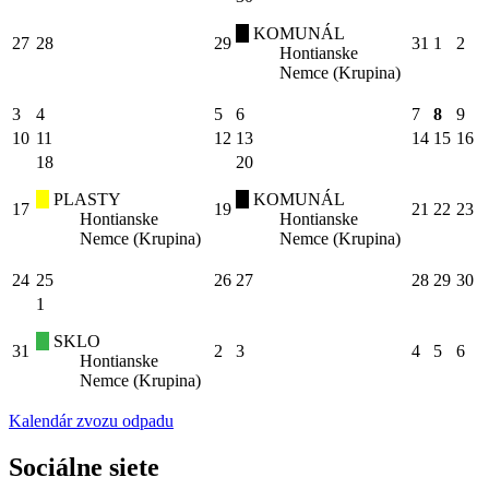
KOMUNÁL
27
28
29
31
1
2
Hontianske
Nemce (Krupina)
3
4
5
6
7
8
9
10
11
12
13
14
15
16
18
20
PLASTY
KOMUNÁL
17
19
21
22
23
Hontianske
Hontianske
Nemce (Krupina)
Nemce (Krupina)
24
25
26
27
28
29
30
1
SKLO
31
2
3
4
5
6
Hontianske
Nemce (Krupina)
Kalendár zvozu odpadu
Sociálne siete