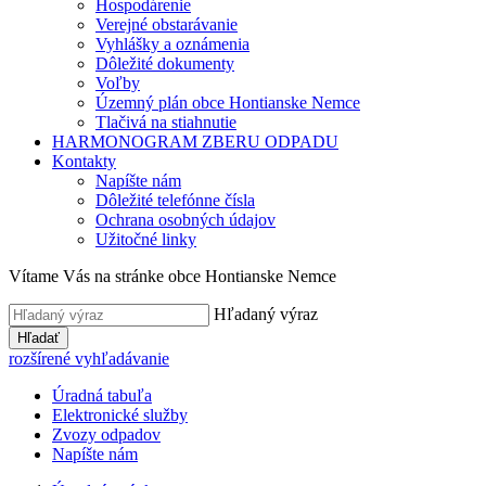
Hospodárenie
Verejné obstarávanie
Vyhlášky a oznámenia
Dôležité dokumenty
Voľby
Územný plán obce Hontianske Nemce
Tlačivá na stiahnutie
HARMONOGRAM ZBERU ODPADU
Kontakty
Napíšte nám
Dôležité telefónne čísla
Ochrana osobných údajov
Užitočné linky
Vítame Vás na stránke obce Hontianske Nemce
Hľadaný výraz
Hľadať
rozšírené vyhľadávanie
Úradná tabuľa
Elektronické služby
Zvozy odpadov
Napíšte nám