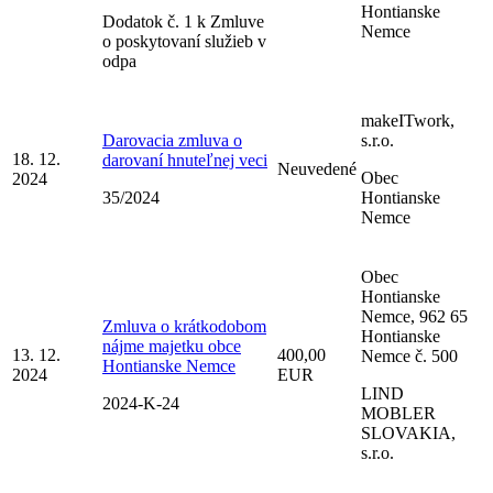
Hontianske
Dodatok č. 1 k Zmluve
Nemce
o poskytovaní služieb v
odpa
makeITwork,
Darovacia zmluva o
s.r.o.
18. 12.
darovaní hnuteľnej veci
Neuvedené
Obec
2024
35/2024
Hontianske
Nemce
Obec
Hontianske
Nemce, 962 65
Zmluva o krátkodobom
Hontianske
nájme majetku obce
13. 12.
400,00
Nemce č. 500
Hontianske Nemce
2024
EUR
LIND
2024-K-24
MOBLER
SLOVAKIA,
s.r.o.