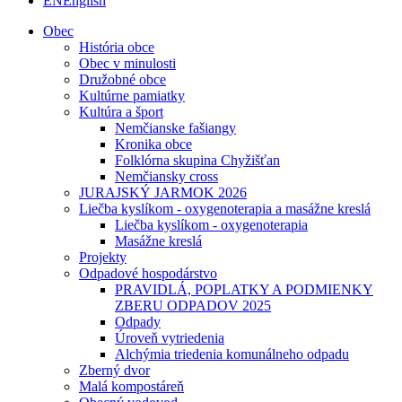
EN
English
Obec
História obce
Obec v minulosti
Družobné obce
Kultúrne pamiatky
Kultúra a šport
Nemčianske fašiangy
Kronika obce
Folklórna skupina Chyžišťan
Nemčiansky cross
JURAJSKÝ JARMOK 2026
Liečba kyslíkom - oxygenoterapia a masážne kreslá
Liečba kyslíkom - oxygenoterapia
Masážne kreslá
Projekty
Odpadové hospodárstvo
PRAVIDLÁ, POPLATKY A PODMIENKY
ZBERU ODPADOV 2025
Odpady
Úroveň vytriedenia
Alchýmia triedenia komunálneho odpadu
Zberný dvor
Malá kompostáreň