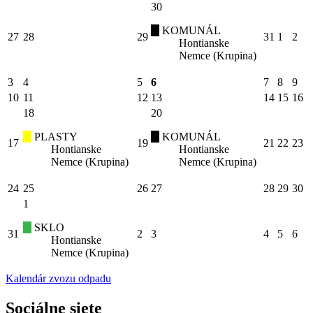
30
KOMUNÁL
27
28
29
31
1
2
Hontianske
Nemce (Krupina)
3
4
5
6
7
8
9
10
11
12
13
14
15
16
18
20
PLASTY
KOMUNÁL
17
19
21
22
23
Hontianske
Hontianske
Nemce (Krupina)
Nemce (Krupina)
24
25
26
27
28
29
30
1
SKLO
31
2
3
4
5
6
Hontianske
Nemce (Krupina)
Kalendár zvozu odpadu
Sociálne siete