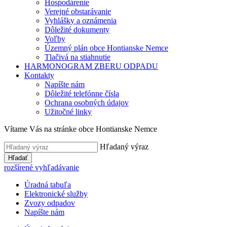
Hospodárenie
Verejné obstarávanie
Vyhlášky a oznámenia
Dôležité dokumenty
Voľby
Územný plán obce Hontianske Nemce
Tlačivá na stiahnutie
HARMONOGRAM ZBERU ODPADU
Kontakty
Napíšte nám
Dôležité telefónne čísla
Ochrana osobných údajov
Užitočné linky
Vítame Vás na stránke obce Hontianske Nemce
Hľadaný výraz
Hľadať
rozšírené vyhľadávanie
Úradná tabuľa
Elektronické služby
Zvozy odpadov
Napíšte nám