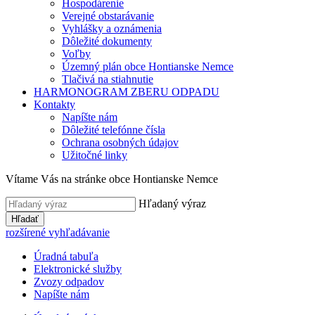
Hospodárenie
Verejné obstarávanie
Vyhlášky a oznámenia
Dôležité dokumenty
Voľby
Územný plán obce Hontianske Nemce
Tlačivá na stiahnutie
HARMONOGRAM ZBERU ODPADU
Kontakty
Napíšte nám
Dôležité telefónne čísla
Ochrana osobných údajov
Užitočné linky
Vítame Vás na stránke obce Hontianske Nemce
Hľadaný výraz
Hľadať
rozšírené vyhľadávanie
Úradná tabuľa
Elektronické služby
Zvozy odpadov
Napíšte nám