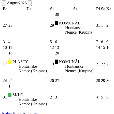
August
2026
Po
Ut
St
Št
Pi
So
Ne
30
KOMUNÁL
27
28
29
31
1
2
Hontianske
Nemce (Krupina)
3
4
5
6
7
8
9
10
11
12
13
14
15
16
18
20
PLASTY
KOMUNÁL
17
19
21
22
23
Hontianske
Hontianske
Nemce (Krupina)
Nemce (Krupina)
24
25
26
27
28
29
30
1
SKLO
31
2
3
4
5
6
Hontianske
Nemce (Krupina)
Kalendár zvozu odpadu