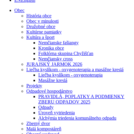
EN
English
Obec
História obce
Obec v minulosti
Družobné obce
Kultúrne pamiatky
Kultúra a šport
Nemčianske fašiangy
Kronika obce
Folklórna skupina Chyžišťan
Nemčiansky cross
JURAJSKÝ JARMOK 2026
Liečba kyslíkom - oxygenoterapia a masážne kreslá
Liečba kyslíkom - oxygenoterapia
Masážne kreslá
Projekty
Odpadové hospodárstvo
PRAVIDLÁ, POPLATKY A PODMIENKY
ZBERU ODPADOV 2025
Odpady
Úroveň vytriedenia
Alchýmia triedenia komunálneho odpadu
Zberný dvor
Malá kompostáreň