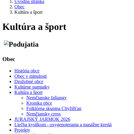
Úvodná stránka
Obec
Kultúra a šport
Kultúra a šport
Obec
História obce
Obec v minulosti
Družobné obce
Kultúrne pamiatky
Kultúra a šport
Nemčianske fašiangy
Kronika obce
Folklórna skupina Chyžišťan
Nemčiansky cross
JURAJSKÝ JARMOK 2026
Liečba kyslíkom - oxygenoterapia a masážne kreslá
Projekty