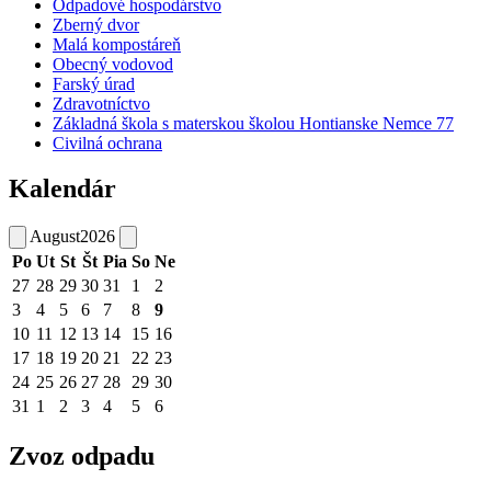
Odpadové hospodárstvo
Zberný dvor
Malá kompostáreň
Obecný vodovod
Farský úrad
Zdravotníctvo
Základná škola s materskou školou Hontianske Nemce 77
Civilná ochrana
Kalendár
August
2026
Po
Ut
St
Št
Pia
So
Ne
27
28
29
30
31
1
2
3
4
5
6
7
8
9
10
11
12
13
14
15
16
17
18
19
20
21
22
23
24
25
26
27
28
29
30
31
1
2
3
4
5
6
Zvoz odpadu