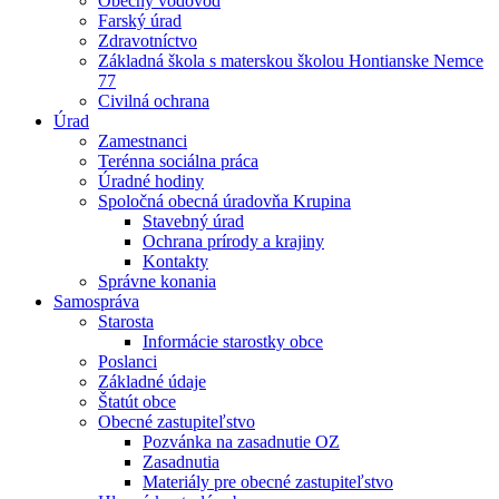
Obecný vodovod
Farský úrad
Zdravotníctvo
Základná škola s materskou školou Hontianske Nemce
77
Civilná ochrana
Úrad
Zamestnanci
Terénna sociálna práca
Úradné hodiny
Spoločná obecná úradovňa Krupina
Stavebný úrad
Ochrana prírody a krajiny
Kontakty
Správne konania
Samospráva
Starosta
Informácie starostky obce
Poslanci
Základné údaje
Štatút obce
Obecné zastupiteľstvo
Pozvánka na zasadnutie OZ
Zasadnutia
Materiály pre obecné zastupiteľstvo