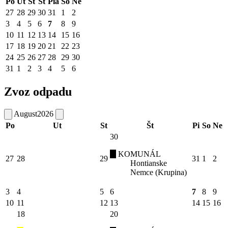
Po
Ut
St
Št
Pia
So
Ne
27
28
29
30
31
1
2
3
4
5
6
7
8
9
10
11
12
13
14
15
16
17
18
19
20
21
22
23
24
25
26
27
28
29
30
31
1
2
3
4
5
6
Zvoz odpadu
August
2026
Po
Ut
St
Št
Pi
So
Ne
30
KOMUNÁL
27
28
29
31
1
2
Hontianske
Nemce (Krupina)
3
4
5
6
7
8
9
10
11
12
13
14
15
16
18
20