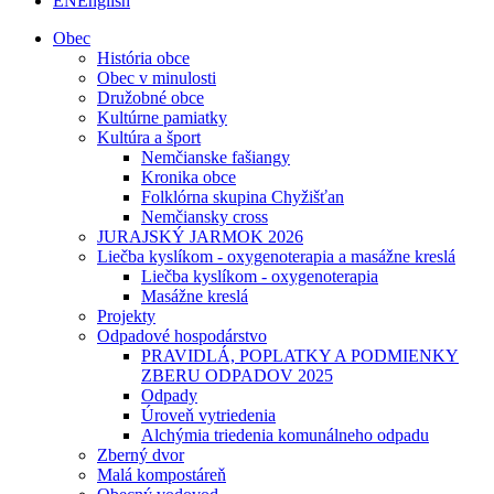
EN
English
Obec
História obce
Obec v minulosti
Družobné obce
Kultúrne pamiatky
Kultúra a šport
Nemčianske fašiangy
Kronika obce
Folklórna skupina Chyžišťan
Nemčiansky cross
JURAJSKÝ JARMOK 2026
Liečba kyslíkom - oxygenoterapia a masážne kreslá
Liečba kyslíkom - oxygenoterapia
Masážne kreslá
Projekty
Odpadové hospodárstvo
PRAVIDLÁ, POPLATKY A PODMIENKY
ZBERU ODPADOV 2025
Odpady
Úroveň vytriedenia
Alchýmia triedenia komunálneho odpadu
Zberný dvor
Malá kompostáreň