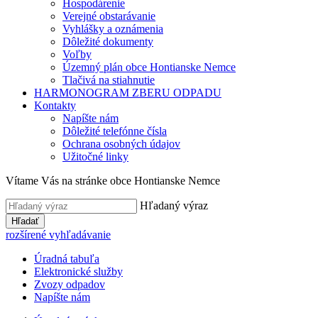
Hospodárenie
Verejné obstarávanie
Vyhlášky a oznámenia
Dôležité dokumenty
Voľby
Územný plán obce Hontianske Nemce
Tlačivá na stiahnutie
HARMONOGRAM ZBERU ODPADU
Kontakty
Napíšte nám
Dôležité telefónne čísla
Ochrana osobných údajov
Užitočné linky
Vítame Vás na stránke obce Hontianske Nemce
Hľadaný výraz
Hľadať
rozšírené vyhľadávanie
Úradná tabuľa
Elektronické služby
Zvozy odpadov
Napíšte nám