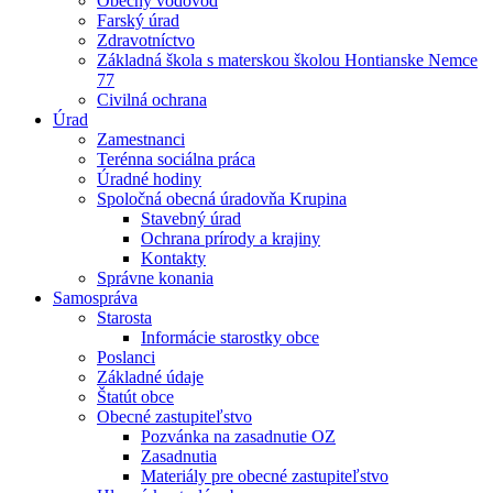
Obecný vodovod
Farský úrad
Zdravotníctvo
Základná škola s materskou školou Hontianske Nemce
77
Civilná ochrana
Úrad
Zamestnanci
Terénna sociálna práca
Úradné hodiny
Spoločná obecná úradovňa Krupina
Stavebný úrad
Ochrana prírody a krajiny
Kontakty
Správne konania
Samospráva
Starosta
Informácie starostky obce
Poslanci
Základné údaje
Štatút obce
Obecné zastupiteľstvo
Pozvánka na zasadnutie OZ
Zasadnutia
Materiály pre obecné zastupiteľstvo