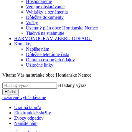
Hospodárenie
Verejné obstarávanie
Vyhlášky a oznámenia
Dôležité dokumenty
Voľby
Územný plán obce Hontianske Nemce
Tlačivá na stiahnutie
HARMONOGRAM ZBERU ODPADU
Kontakty
Napíšte nám
Dôležité telefónne čísla
Ochrana osobných údajov
Užitočné linky
Vítame Vás na stránke obce Hontianske Nemce
Hľadaný výraz
Hľadať
rozšírené vyhľadávanie
Úradná tabuľa
Elektronické služby
Zvozy odpadov
Napíšte nám