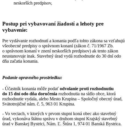
neskorších predpisov,
Postup pri vybavovaní žiadostí a lehoty pre
vybavenie:
Pre vydávanie rozhodnutí a konania podľa tohto zákona sa vzťahujú
všeobecné predpisy o správnom konaní (zákon č. 71/1967 Zb.
o správnom konaní v znení neskorších predpisov) ak tento zákon
neustanovuje inak. Stavebný úrad vydá rozhodnutie do 30 dní odo
dňa začatia konania.
Podanie opravného prostriedku:
- Účastník konania môže podať
odvolanie proti rozhodnutiu
do 15 dní odo dňa doručenia
rozhodnutia na sídlo obce, ktorá
rozhodnutie vydala, alebo Mesto Krupina – Spoločný obecný úrad,
Svätotrojičné nám. č. 5, 963 01 Krupina.
- Vo veciach, v ktorých v prvom stupni koná obec ako stavebný
úrad, vykonáva štátnu správu v druhom stupni Krajský stavebný
úrad v Banskej Bystrici, Nám. Ľ. Štúra 1, 974 01 Banská Bystrica.