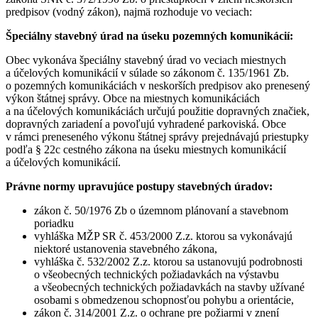
predpisov (vodný zákon), najmä rozhoduje vo veciach:
Špeciálny stavebný úrad na úseku pozemných komunikácií:
Obec vykonáva špeciálny stavebný úrad vo veciach miestnych
a účelových komunikácií v súlade so zákonom č. 135/1961 Zb.
o pozemných komunikáciách v neskorších predpisov ako prenesený
výkon štátnej správy. Obce na miestnych komunikáciách
a na účelových komunikáciách určujú použitie dopravných značiek,
dopravných zariadení a povoľujú vyhradené parkoviská. Obce
v rámci preneseného výkonu štátnej správy prejednávajú priestupky
podľa § 22c cestného zákona na úseku miestnych komunikácií
a účelových komunikácií.
Právne normy upravujúce postupy stavebných úradov:
zákon č. 50/1976 Zb o územnom plánovaní a stavebnom
poriadku
vyhláška MŽP SR č. 453/2000 Z.z. ktorou sa vykonávajú
niektoré ustanovenia stavebného zákona,
vyhláška č. 532/2002 Z.z. ktorou sa ustanovujú podrobnosti
o všeobecných technických požiadavkách na výstavbu
a všeobecných technických požiadavkách na stavby užívané
osobami s obmedzenou schopnosťou pohybu a orientácie,
zákon č. 314/2001 Z.z. o ochrane pre požiarmi v znení