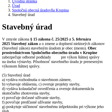
Úvodná stránka
Úrad
Spoločná obecná úradovňa Krupina
Stavebný úrad
Stavebný úrad
V zmysle zákona
§ 15 zákona č. 25/2025 z 5. februára
2025 Stavebný zákon
a o zmene a doplnení niektorých zákonov
(Stavebný zákon) stavebným úradom je obec (mesto).
Obec
prostredníctvom Spoločného obecného úradu v Krupine
zabezpečuje odborné podklady pre výkon štátnej správy
na úseku výstavby. Pôsobnosť stavebného úradu je preneseným
výkonom štátnej správy.
(5) Stavebný úrad
a) vydáva rozhodnutia o stavebnom zámere,
b) vybavuje ohlásenia, c) overuje projekty stavby,
d) vydáva kolaudačné osvedčenia a overuje dokumentáciu
skutočného zhotovenia stavby,
e) povoľuje dočasné užívanie stavby,
f) povoľuje predčasné užívanie stavby,
g) poskytuje súčinnosť stavebnému inšpektorátu pri výkone jeho
úloh,