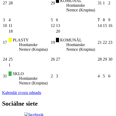
KOMUNÁL
27
28
29
31
1
2
Hontianske
Nemce (Krupina)
3
4
5
6
7
8
9
10
11
12
13
14
15
16
18
20
PLASTY
KOMUNÁL
17
19
21
22
23
Hontianske
Hontianske
Nemce (Krupina)
Nemce (Krupina)
24
25
26
27
28
29
30
1
SKLO
31
2
3
4
5
6
Hontianske
Nemce (Krupina)
Kalendár zvozu odpadu
Sociálne siete