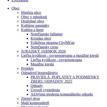
EN
English
Obec
História obce
Obec v minulosti
Družobné obce
Kultúrne pamiatky
Kultúra a šport
Nemčianske fašiangy
Kronika obce
Folklórna skupina Chyžišťan
Nemčiansky cross
JURAJSKÝ JARMOK 2026
Liečba kyslíkom - oxygenoterapia a masážne kreslá
Liečba kyslíkom - oxygenoterapia
Masážne kreslá
Projekty
Odpadové hospodárstvo
PRAVIDLÁ, POPLATKY A PODMIENKY
ZBERU ODPADOV 2025
Odpady
Úroveň vytriedenia
Alchýmia triedenia komunálneho odpadu
Zberný dvor
Malá kompostáreň