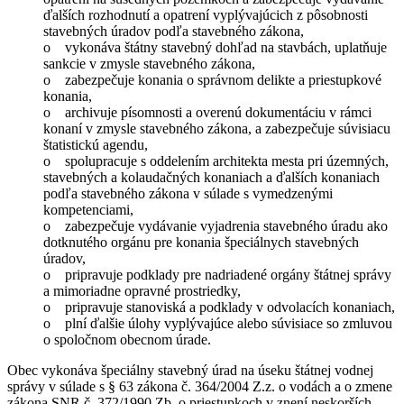
ďalších rozhodnutí a opatrení vyplývajúcich z pôsobnosti
stavebných úradov podľa stavebného zákona,
o vykonáva štátny stavebný dohľad na stavbách, uplatňuje
sankcie v zmysle stavebného zákona,
o zabezpečuje konania o správnom delikte a priestupkové
konania,
o archivuje písomnosti a overenú dokumentáciu v rámci
konaní v zmysle stavebného zákona, a zabezpečuje súvisiacu
štatistickú agendu,
o spolupracuje s oddelením architekta mesta pri územných,
stavebných a kolaudačných konaniach a ďalších konaniach
podľa stavebného zákona v súlade s vymedzenými
kompetenciami,
o zabezpečuje vydávanie vyjadrenia stavebného úradu ako
dotknutého orgánu pre konania špeciálnych stavebných
úradov,
o pripravuje podklady pre nadriadené orgány štátnej správy
a mimoriadne opravné prostriedky,
o pripravuje stanoviská a podklady v odvolacích konaniach,
o plní ďalšie úlohy vyplývajúce alebo súvisiace so zmluvou
o spoločnom obecnom úrade.
Obec vykonáva špeciálny stavebný úrad na úseku štátnej vodnej
správy v súlade s § 63 zákona č. 364/2004 Z.z. o vodách a o zmene
zákona SNR č. 372/1990 Zb. o priestupkoch v znení neskorších