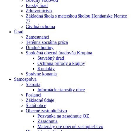
Obecný vodovod
Farský úrad
Zdravotníctvo
Základná škola s materskou školou Hontianske Nemce
77
Civilná ochrana
Úrad
Zamestnanci
Terénna sociálna práca
Úradné hodiny
Spoločná obecná úradovňa Krupina
Stavebný úrad
Ochrana prírody a krajiny
Kontakty
Správne konania
Samospráva
Starosta
Informácie starostky obce
Poslanci
Základné údaje
Štatút obce
Obecné zastupiteľstvo
Pozvánka na zasadnutie OZ
Zasadnutia
Materiály pre obecné zastupiteľstvo