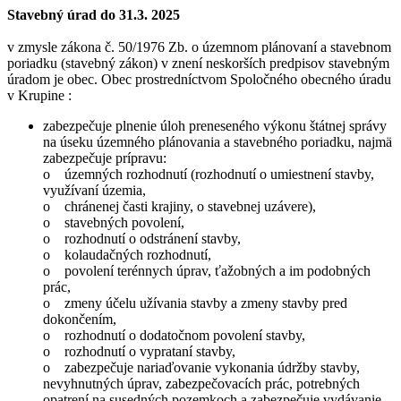
Stavebný úrad do 31.3. 2025
v zmysle zákona č. 50/1976 Zb. o územnom plánovaní a stavebnom
poriadku (stavebný zákon) v znení neskorších predpisov stavebným
úradom je obec. Obec prostredníctvom Spoločného obecného úradu
v Krupine :
zabezpečuje plnenie úloh preneseného výkonu štátnej správy
na úseku územného plánovania a stavebného poriadku, najmä
zabezpečuje prípravu:
o územných rozhodnutí (rozhodnutí o umiestnení stavby,
využívaní územia,
o chránenej časti krajiny, o stavebnej uzávere),
o stavebných povolení,
o rozhodnutí o odstránení stavby,
o kolaudačných rozhodnutí,
o povolení terénnych úprav, ťažobných a im podobných
prác,
o zmeny účelu užívania stavby a zmeny stavby pred
dokončením,
o rozhodnutí o dodatočnom povolení stavby,
o rozhodnutí o vyprataní stavby,
o zabezpečuje nariaďovanie vykonania údržby stavby,
nevyhnutných úprav, zabezpečovacích prác, potrebných
opatrení na susedných pozemkoch a zabezpečuje vydávanie