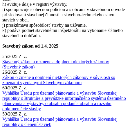
h) eviduje údaje v registri výstavby,
i) spolupracuje s obecnou políciou a s obcami v stavebnom obvode
pri sledovaní stavebnej činnosti a stavebno-technického stavu
stavieb v obci,
j) preskúmava spôsobilosť stavby na užívanie,
k) podáva podnet stavebnému inšpektorátu na vykonanie štátneho
stavebného dohľadu.
Stavebný zákon od 1.4. 2025
25/2025 Z. z.
Stavebný zákon a o zmene a doplnení niektorých zákonov
(Stavebný zákon)
26/2025 Z. z.
Zákon o zmene a doplnení niektorých zákonov v súvislosti so
zmenami vyvolanými Stavebným zákonom
60/2025 Z. z.
Vyhláška Úradu pre územné plánovanie a výstavbu Slovenskej
republiky o štruktúre a prevádzke informačného systému územného
plánovania a výstavby, o obsahu podaní a obsahu a rozsahu
dokumentácie stavby
59/2025 Z. z.
Vyhláška Úradu pre územné plánovanie a výstavbu Slovenskej
republiky o členení stavieb