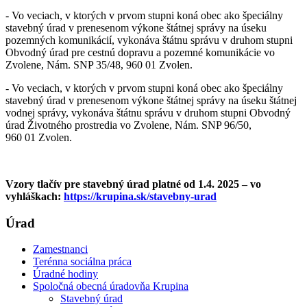
- Vo veciach, v ktorých v prvom stupni koná obec ako špeciálny
stavebný úrad v prenesenom výkone štátnej správy na úseku
pozemných komunikácií, vykonáva štátnu správu v druhom stupni
Obvodný úrad pre cestnú dopravu a pozemné komunikácie vo
Zvolene, Nám. SNP 35/48, 960 01 Zvolen.
- Vo veciach, v ktorých v prvom stupni koná obec ako špeciálny
stavebný úrad v prenesenom výkone štátnej správy na úseku štátnej
vodnej správy, vykonáva štátnu správu v druhom stupni Obvodný
úrad Životného prostredia vo Zvolene, Nám. SNP 96/50,
960 01 Zvolen.
Vzory tlačív pre stavebný úrad platné od 1.4. 2025 – vo
vyhláškach:
https://krupina.sk/stavebny-urad
Úrad
Zamestnanci
Terénna sociálna práca
Úradné hodiny
Spoločná obecná úradovňa Krupina
Stavebný úrad