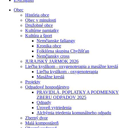
EN
English
Obec
História obce
Obec v minulosti
Družobné obce
Kultúrne pamiatky
Kultúra a šport
Nemčianske fašiangy
Kronika obce
Folklórna skupina Chyžišťan
Nemčiansky cross
JURAJSKÝ JARMOK 2026
Liečba kyslíkom - oxygenoterapia a masážne kreslá
Liečba kyslíkom - oxygenoterapia
Masážne kreslá
Projekty
Odpadové hospodárstvo
PRAVIDLÁ, POPLATKY A PODMIENKY
ZBERU ODPADOV 2025
Odpady
Úroveň vytriedenia
Alchýmia triedenia komunálneho odpadu
Zberný dvor
Malá kompostáreň