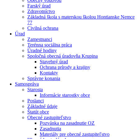
Obecný vodovod
Farský úrad
Zdravotníctvo
Základná škola s materskou školou Hontianske Nemce
77
Civilná ochrana
Úrad
Zamestnanci
Terénna sociálna práca
Úradné hodiny
Spoločná obecná úradovňa Krupina
Stavebný úrad
Ochrana prírody a krajiny
Kontakty
Správne konania
Samospráva
Starosta
Informácie starostky obce
Poslanci
Základné údaje
Štatút obce
Obecné zastupiteľstvo
Pozvánka na zasadnutie OZ
Zasadnutia
Materiály pre obecné zastupiteľstvo