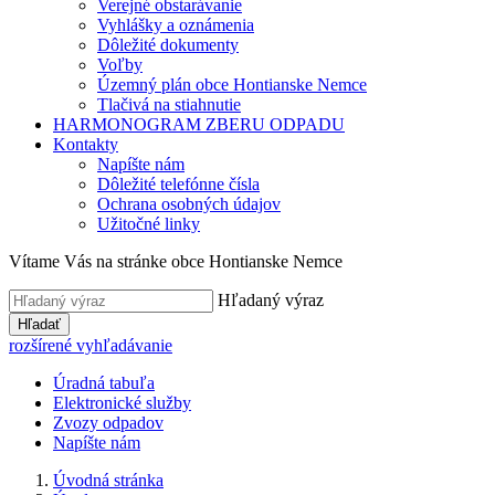
Verejné obstarávanie
Vyhlášky a oznámenia
Dôležité dokumenty
Voľby
Územný plán obce Hontianske Nemce
Tlačivá na stiahnutie
HARMONOGRAM ZBERU ODPADU
Kontakty
Napíšte nám
Dôležité telefónne čísla
Ochrana osobných údajov
Užitočné linky
Vítame Vás na stránke obce Hontianske Nemce
Hľadaný výraz
Hľadať
rozšírené vyhľadávanie
Úradná tabuľa
Elektronické služby
Zvozy odpadov
Napíšte nám
Úvodná stránka