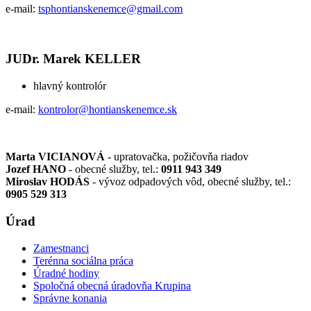
e-mail:
tsphontianskenemce@gmail.com
JUDr. Marek KELLER
hlavný kontrolór
e-mail:
kontrolor@hontianskenemce.sk
Marta VICIANOVÁ
- upratovačka, požičovňa riadov
Jozef HANO
- obecné služby, tel.:
0911 943 349
Miroslav HODÁS
- vývoz odpadových vôd, obecné služby, tel.:
0905 529 313
Úrad
Zamestnanci
Terénna sociálna práca
Úradné hodiny
Spoločná obecná úradovňa Krupina
Správne konania