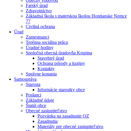
Obecný vodovod
Farský úrad
Zdravotníctvo
Základná škola s materskou školou Hontianske Nemce
77
Civilná ochrana
Úrad
Zamestnanci
Terénna sociálna práca
Úradné hodiny
Spoločná obecná úradovňa Krupina
Stavebný úrad
Ochrana prírody a krajiny
Kontakty
Správne konania
Samospráva
Starosta
Informácie starostky obce
Poslanci
Základné údaje
Štatút obce
Obecné zastupiteľstvo
Pozvánka na zasadnutie OZ
Zasadnutia
Materiály pre obecné zastupiteľstvo