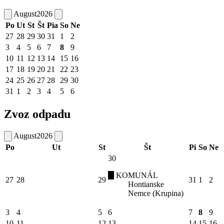
August
2026
Po
Ut
St
Št
Pia
So
Ne
27
28
29
30
31
1
2
3
4
5
6
7
8
9
10
11
12
13
14
15
16
17
18
19
20
21
22
23
24
25
26
27
28
29
30
31
1
2
3
4
5
6
Zvoz odpadu
August
2026
Po
Ut
St
Št
Pi
So
Ne
30
KOMUNÁL
27
28
29
31
1
2
Hontianske
Nemce (Krupina)
3
4
5
6
7
8
9
10
11
12
13
14
15
16