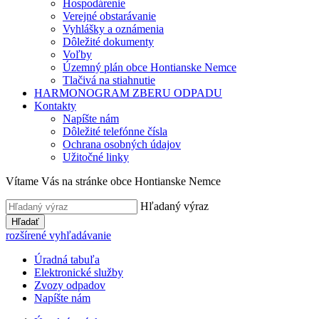
Hospodárenie
Verejné obstarávanie
Vyhlášky a oznámenia
Dôležité dokumenty
Voľby
Územný plán obce Hontianske Nemce
Tlačivá na stiahnutie
HARMONOGRAM ZBERU ODPADU
Kontakty
Napíšte nám
Dôležité telefónne čísla
Ochrana osobných údajov
Užitočné linky
Vítame Vás na stránke obce Hontianske Nemce
Hľadaný výraz
Hľadať
rozšírené vyhľadávanie
Úradná tabuľa
Elektronické služby
Zvozy odpadov
Napíšte nám