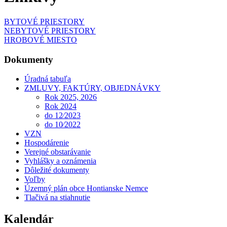
BYTOVÉ PRIESTORY
NEBYTOVÉ PRIESTORY
HROBOVÉ MIESTO
Dokumenty
Úradná tabuľa
ZMLUVY, FAKTÚRY, OBJEDNÁVKY
Rok 2025, 2026
Rok 2024
do 12⁄2023
do 10⁄2022
VZN
Hospodárenie
Verejné obstarávanie
Vyhlášky a oznámenia
Dôležité dokumenty
Voľby
Územný plán obce Hontianske Nemce
Tlačivá na stiahnutie
Kalendár