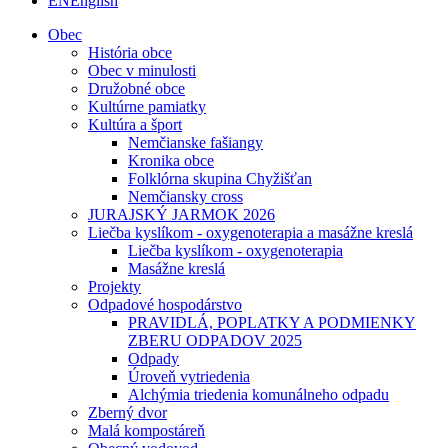
EN
English
Obec
História obce
Obec v minulosti
Družobné obce
Kultúrne pamiatky
Kultúra a šport
Nemčianske fašiangy
Kronika obce
Folklórna skupina Chyžišťan
Nemčiansky cross
JURAJSKÝ JARMOK 2026
Liečba kyslíkom - oxygenoterapia a masážne kreslá
Liečba kyslíkom - oxygenoterapia
Masážne kreslá
Projekty
Odpadové hospodárstvo
PRAVIDLÁ, POPLATKY A PODMIENKY
ZBERU ODPADOV 2025
Odpady
Úroveň vytriedenia
Alchýmia triedenia komunálneho odpadu
Zberný dvor
Malá kompostáreň