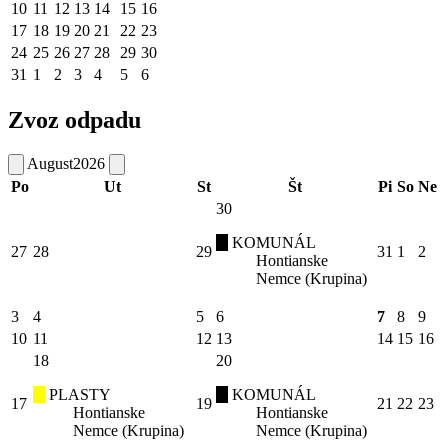
10
11
12
13
14
15
16
17
18
19
20
21
22
23
24
25
26
27
28
29
30
31
1
2
3
4
5
6
Zvoz odpadu
August
2026
Po
Ut
St
Št
Pi
So
Ne
30
KOMUNÁL
27
28
29
31
1
2
Hontianske
Nemce (Krupina)
3
4
5
6
7
8
9
10
11
12
13
14
15
16
18
20
PLASTY
KOMUNÁL
17
19
21
22
23
Hontianske
Hontianske
Nemce (Krupina)
Nemce (Krupina)