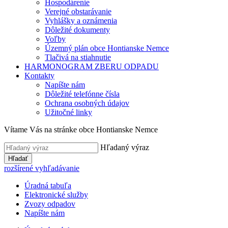
Hospodárenie
Verejné obstarávanie
Vyhlášky a oznámenia
Dôležité dokumenty
Voľby
Územný plán obce Hontianske Nemce
Tlačivá na stiahnutie
HARMONOGRAM ZBERU ODPADU
Kontakty
Napíšte nám
Dôležité telefónne čísla
Ochrana osobných údajov
Užitočné linky
Vítame Vás na stránke obce Hontianske Nemce
Hľadaný výraz
Hľadať
rozšírené vyhľadávanie
Úradná tabuľa
Elektronické služby
Zvozy odpadov
Napíšte nám