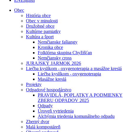
EN
English
Obec
História obce
Obec v minulosti
Družobné obce
Kultúrne pamiatky
Kultúra a šport
Nemčianske fašiangy
Kronika obce
Folklórna skupina Chyžišťan
Nemčiansky cross
JURAJSKÝ JARMOK 2026
Liečba kyslíkom - oxygenoterapia a masážne kreslá
Liečba kyslíkom - oxygenoterapia
Masážne kreslá
Projekty
Odpadové hospodárstvo
PRAVIDLÁ, POPLATKY A PODMIENKY
ZBERU ODPADOV 2025
Odpady
Úroveň vytriedenia
Alchýmia triedenia komunálneho odpadu
Zberný dvor
Malá kompostáreň