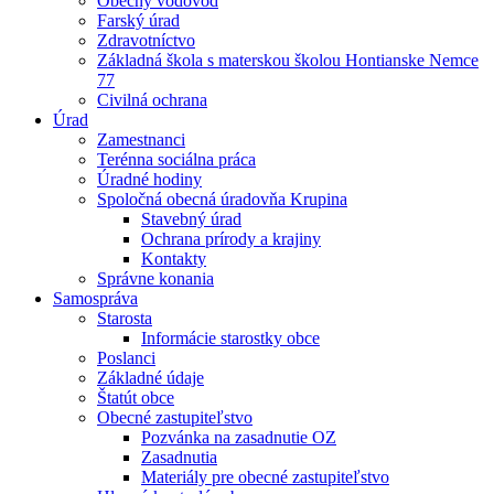
Obecný vodovod
Farský úrad
Zdravotníctvo
Základná škola s materskou školou Hontianske Nemce
77
Civilná ochrana
Úrad
Zamestnanci
Terénna sociálna práca
Úradné hodiny
Spoločná obecná úradovňa Krupina
Stavebný úrad
Ochrana prírody a krajiny
Kontakty
Správne konania
Samospráva
Starosta
Informácie starostky obce
Poslanci
Základné údaje
Štatút obce
Obecné zastupiteľstvo
Pozvánka na zasadnutie OZ
Zasadnutia
Materiály pre obecné zastupiteľstvo