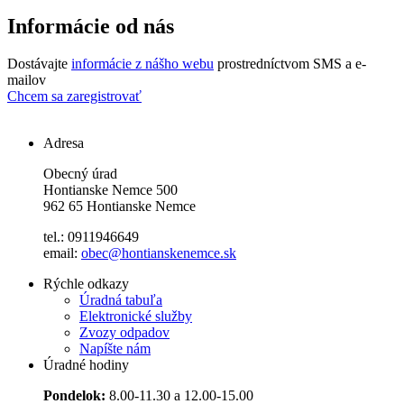
Informácie od nás
Dostávajte
informácie z nášho webu
prostredníctvom SMS a e-
mailov
Chcem sa zaregistrovať
Adresa
Obecný úrad
Hontianske Nemce 500
962 65 Hontianske Nemce
tel.: 0911946649
email:
obec@hontianskenemce.sk
Rýchle odkazy
Úradná tabuľa
Elektronické služby
Zvozy odpadov
Napíšte nám
Úradné hodiny
Pondelok:
8.00-11.30 a 12.00-15.00