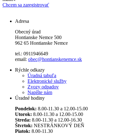
Chcem sa zaregistrovať
Adresa
Obecný úrad
Hontianske Nemce 500
962 65 Hontianske Nemce
tel.: 0911946649
email:
obec@hontianskenemce.sk
Rýchle odkazy
Úradná tabuľa
Elektronické služby
Zvozy odpadov
Napíšte nám
Úradné hodiny
Pondelok:
8.00-11.30 a 12.00-15.00
Utorok:
8.00-11.30 a 12.00-15.00
Streda:
8.00-11.30 a 12.00-16.30
Štvrtok:
NESTRÁNKOVÝ DEŇ
Piatok:
8.00-11.30