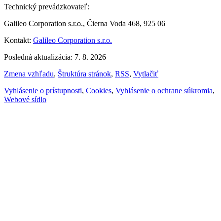
Technický prevádzkovateľ:
Galileo Corporation s.r.o., Čierna Voda 468, 925 06
Kontakt:
Galileo Corporation s.r.o.
Posledná aktualizácia: 7. 8. 2026
Zmena vzhľadu
,
Štruktúra stránok
,
RSS
,
Vytlačiť
Vyhlásenie o prístupnosti
,
Cookies
,
Vyhlásenie o ochrane súkromia
,
Webové sídlo