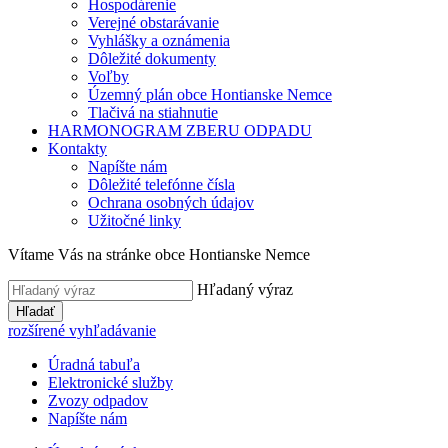
Hospodárenie
Verejné obstarávanie
Vyhlášky a oznámenia
Dôležité dokumenty
Voľby
Územný plán obce Hontianske Nemce
Tlačivá na stiahnutie
HARMONOGRAM ZBERU ODPADU
Kontakty
Napíšte nám
Dôležité telefónne čísla
Ochrana osobných údajov
Užitočné linky
Vítame Vás na stránke obce Hontianske Nemce
Hľadaný výraz
Hľadať
rozšírené vyhľadávanie
Úradná tabuľa
Elektronické služby
Zvozy odpadov
Napíšte nám