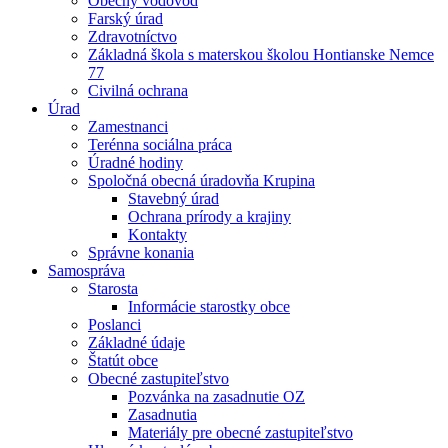
Obecný vodovod
Farský úrad
Zdravotníctvo
Základná škola s materskou školou Hontianske Nemce
77
Civilná ochrana
Úrad
Zamestnanci
Terénna sociálna práca
Úradné hodiny
Spoločná obecná úradovňa Krupina
Stavebný úrad
Ochrana prírody a krajiny
Kontakty
Správne konania
Samospráva
Starosta
Informácie starostky obce
Poslanci
Základné údaje
Štatút obce
Obecné zastupiteľstvo
Pozvánka na zasadnutie OZ
Zasadnutia
Materiály pre obecné zastupiteľstvo