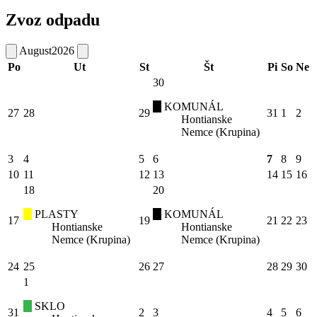
Zvoz odpadu
August
2026
Po
Ut
St
Št
Pi
So
Ne
30
KOMUNÁL
27
28
29
31
1
2
Hontianske
Nemce (Krupina)
3
4
5
6
7
8
9
10
11
12
13
14
15
16
18
20
PLASTY
KOMUNÁL
17
19
21
22
23
Hontianske
Hontianske
Nemce (Krupina)
Nemce (Krupina)
24
25
26
27
28
29
30
1
SKLO
31
2
3
4
5
6