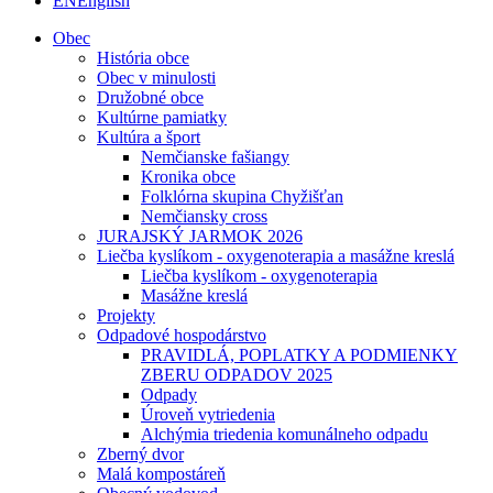
EN
English
Obec
História obce
Obec v minulosti
Družobné obce
Kultúrne pamiatky
Kultúra a šport
Nemčianske fašiangy
Kronika obce
Folklórna skupina Chyžišťan
Nemčiansky cross
JURAJSKÝ JARMOK 2026
Liečba kyslíkom - oxygenoterapia a masážne kreslá
Liečba kyslíkom - oxygenoterapia
Masážne kreslá
Projekty
Odpadové hospodárstvo
PRAVIDLÁ, POPLATKY A PODMIENKY
ZBERU ODPADOV 2025
Odpady
Úroveň vytriedenia
Alchýmia triedenia komunálneho odpadu
Zberný dvor
Malá kompostáreň