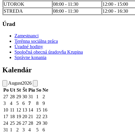
UTOROK
08:00 - 11:30
12:00 - 15:00
STREDA
08:00 - 11:30
12:00 - 16:30
Úrad
Zamestnanci
Terénna sociálna práca
Úradné hodiny
Spoločná obecná úradovňa Krupina
Správne konania
Kalendár
August
2026
Po
Ut
St
Št
Pia
So
Ne
27
28
29
30
31
1
2
3
4
5
6
7
8
9
10
11
12
13
14
15
16
17
18
19
20
21
22
23
24
25
26
27
28
29
30
31
1
2
3
4
5
6