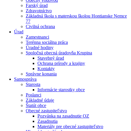
Obecný vodovod
Farský úrad
Zdravotníctvo
Základná škola s materskou školou Hontianske Nemce
77
Civilná ochrana
Úrad
Zamestnanci
Terénna sociálna práca
Úradné hodiny
Spoločná obecná úradovňa Krupina
Stavebný úrad
Ochrana prírody a krajiny
Kontakty
Správne konania
Samospráva
Starosta
Informácie starostky obce
Poslanci
Základné údaje
Štatút obce
Obecné zastupiteľstvo
Pozvánka na zasadnutie OZ
Zasadnutia
Materiály pre obecné zastupiteľstvo