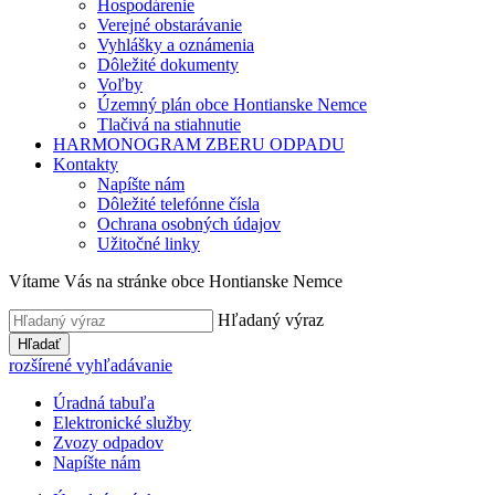
Hospodárenie
Verejné obstarávanie
Vyhlášky a oznámenia
Dôležité dokumenty
Voľby
Územný plán obce Hontianske Nemce
Tlačivá na stiahnutie
HARMONOGRAM ZBERU ODPADU
Kontakty
Napíšte nám
Dôležité telefónne čísla
Ochrana osobných údajov
Užitočné linky
Vítame Vás na stránke obce Hontianske Nemce
Hľadaný výraz
Hľadať
rozšírené vyhľadávanie
Úradná tabuľa
Elektronické služby
Zvozy odpadov
Napíšte nám