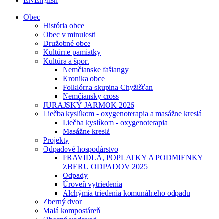
EN
English
Obec
História obce
Obec v minulosti
Družobné obce
Kultúrne pamiatky
Kultúra a šport
Nemčianske fašiangy
Kronika obce
Folklórna skupina Chyžišťan
Nemčiansky cross
JURAJSKÝ JARMOK 2026
Liečba kyslíkom - oxygenoterapia a masážne kreslá
Liečba kyslíkom - oxygenoterapia
Masážne kreslá
Projekty
Odpadové hospodárstvo
PRAVIDLÁ, POPLATKY A PODMIENKY
ZBERU ODPADOV 2025
Odpady
Úroveň vytriedenia
Alchýmia triedenia komunálneho odpadu
Zberný dvor
Malá kompostáreň