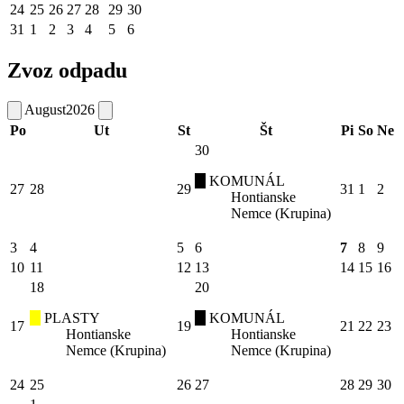
24
25
26
27
28
29
30
31
1
2
3
4
5
6
Zvoz odpadu
August
2026
Po
Ut
St
Št
Pi
So
Ne
30
KOMUNÁL
27
28
29
31
1
2
Hontianske
Nemce (Krupina)
3
4
5
6
7
8
9
10
11
12
13
14
15
16
18
20
PLASTY
KOMUNÁL
17
19
21
22
23
Hontianske
Hontianske
Nemce (Krupina)
Nemce (Krupina)
24
25
26
27
28
29
30