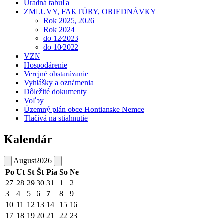
Úradná tabuľa
ZMLUVY, FAKTÚRY, OBJEDNÁVKY
Rok 2025, 2026
Rok 2024
do 12⁄2023
do 10⁄2022
VZN
Hospodárenie
Verejné obstarávanie
Vyhlášky a oznámenia
Dôležité dokumenty
Voľby
Územný plán obce Hontianske Nemce
Tlačivá na stiahnutie
Kalendár
August
2026
Po
Ut
St
Št
Pia
So
Ne
27
28
29
30
31
1
2
3
4
5
6
7
8
9
10
11
12
13
14
15
16
17
18
19
20
21
22
23