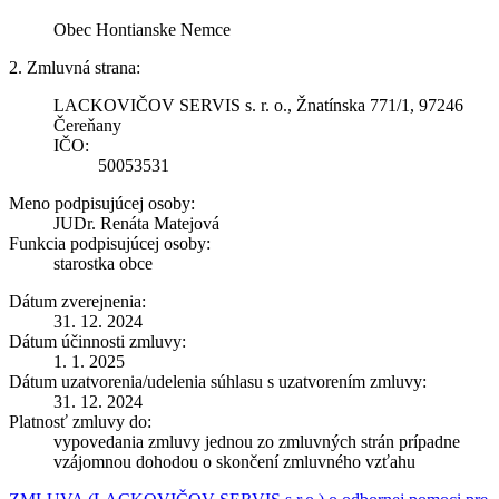
Obec Hontianske Nemce
2. Zmluvná strana:
LACKOVIČOV SERVIS s. r. o., Žnatínska 771/1, 97246
Čereňany
IČO:
50053531
Meno podpisujúcej osoby:
JUDr. Renáta Matejová
Funkcia podpisujúcej osoby:
starostka obce
Dátum zverejnenia:
31. 12. 2024
Dátum účinnosti zmluvy:
1. 1. 2025
Dátum uzatvorenia/udelenia súhlasu s uzatvorením zmluvy:
31. 12. 2024
Platnosť zmluvy do:
vypovedania zmluvy jednou zo zmluvných strán prípadne
vzájomnou dohodou o skončení zmluvného vzťahu