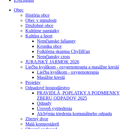
EN
English
Obec
História obce
Obec v minulosti
Družobné obce
Kultúrne pamiatky
Kultúra a šport
Nemčianske fašiangy
Kronika obce
Folklórna skupina Chyžišťan
Nemčiansky cross
JURAJSKÝ JARMOK 2026
Liečba kyslíkom - oxygenoterapia a masážne kreslá
Liečba kyslíkom - oxygenoterapia
Masážne kreslá
Projekty
Odpadové hospodárstvo
PRAVIDLÁ, POPLATKY A PODMIENKY
ZBERU ODPADOV 2025
Odpady
Úroveň vytriedenia
Alchýmia triedenia komunálneho odpadu
Zberný dvor
Malá kompostáreň