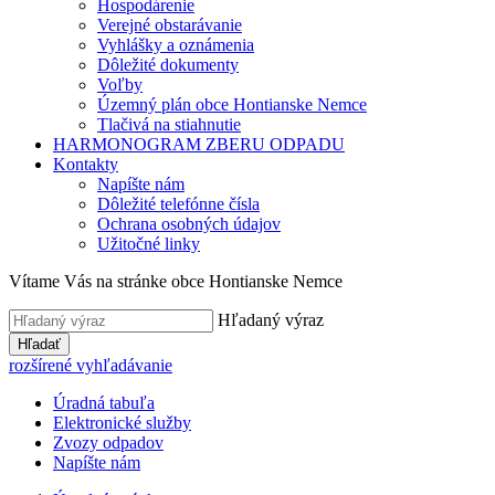
Hospodárenie
Verejné obstarávanie
Vyhlášky a oznámenia
Dôležité dokumenty
Voľby
Územný plán obce Hontianske Nemce
Tlačivá na stiahnutie
HARMONOGRAM ZBERU ODPADU
Kontakty
Napíšte nám
Dôležité telefónne čísla
Ochrana osobných údajov
Užitočné linky
Vítame Vás na stránke obce Hontianske Nemce
Hľadaný výraz
Hľadať
rozšírené vyhľadávanie
Úradná tabuľa
Elektronické služby
Zvozy odpadov
Napíšte nám