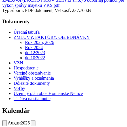
ZMLUVA (LACKOVIČOV SERVIS s.r.o.) o odbornej pomoci pre
výkon správy majetku VKS.pdf
Typ súboru: PDF dokument, Veľkosť: 237,76 kB
Dokumenty
Úradná tabuľa
ZMLUVY, FAKTÚRY, OBJEDNÁVKY
Rok 2025, 2026
Rok 2024
do 12⁄2023
do 10⁄2022
VZN
Hospodárenie
Verejné obstarávanie
Vyhlášky a oznámenia
Dôležité dokumenty
Voľby
Územný plán obce Hontianske Nemce
Tlačivá na stiahnutie
Kalendár
August
2026