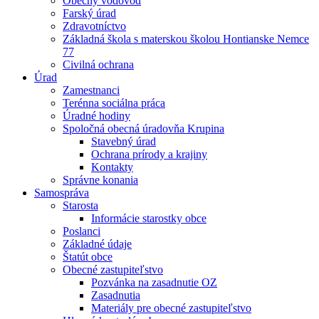
Obecný vodovod
Farský úrad
Zdravotníctvo
Základná škola s materskou školou Hontianske Nemce
77
Civilná ochrana
Úrad
Zamestnanci
Terénna sociálna práca
Úradné hodiny
Spoločná obecná úradovňa Krupina
Stavebný úrad
Ochrana prírody a krajiny
Kontakty
Správne konania
Samospráva
Starosta
Informácie starostky obce
Poslanci
Základné údaje
Štatút obce
Obecné zastupiteľstvo
Pozvánka na zasadnutie OZ
Zasadnutia
Materiály pre obecné zastupiteľstvo