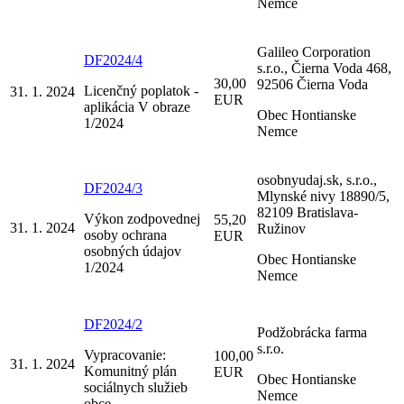
Nemce
Galileo Corporation
DF2024/4
s.r.o., Čierna Voda 468,
30,00
92506 Čierna Voda
Licenčný poplatok -
31. 1. 2024
EUR
aplikácia V obraze
Obec Hontianske
1/2024
Nemce
osobnyudaj.sk, s.r.o.,
DF2024/3
Mlynské nivy 18890/5,
82109 Bratislava-
Výkon zodpovednej
55,20
31. 1. 2024
Ružinov
osoby ochrana
EUR
osobných údajov
Obec Hontianske
1/2024
Nemce
DF2024/2
Podžobrácka farma
s.r.o.
Vypracovanie:
100,00
31. 1. 2024
Komunitný plán
EUR
Obec Hontianske
sociálnych služieb
Nemce
obce