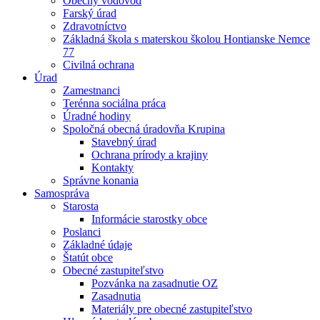
Obecný vodovod
Farský úrad
Zdravotníctvo
Základná škola s materskou školou Hontianske Nemce
77
Civilná ochrana
Úrad
Zamestnanci
Terénna sociálna práca
Úradné hodiny
Spoločná obecná úradovňa Krupina
Stavebný úrad
Ochrana prírody a krajiny
Kontakty
Správne konania
Samospráva
Starosta
Informácie starostky obce
Poslanci
Základné údaje
Štatút obce
Obecné zastupiteľstvo
Pozvánka na zasadnutie OZ
Zasadnutia
Materiály pre obecné zastupiteľstvo