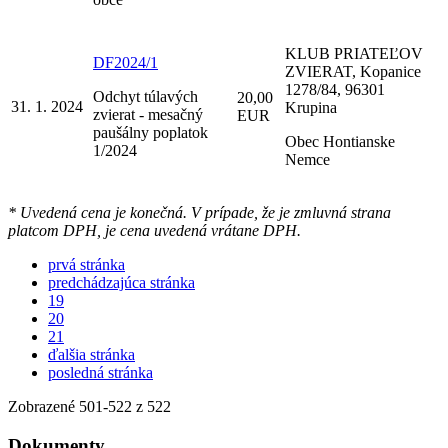
KLUB PRIATEĽOV
DF2024/1
ZVIERAT, Kopanice
1278/84, 96301
Odchyt túlavých
20,00
31. 1. 2024
Krupina
zvierat - mesačný
EUR
paušálny poplatok
Obec Hontianske
1/2024
Nemce
* Uvedená cena je konečná. V prípade, že je zmluvná strana
platcom DPH, je cena uvedená vrátane DPH.
prvá stránka
predchádzajúca stránka
19
20
21
ďalšia stránka
posledná stránka
Zobrazené
501
-
522
z 522
Dokumenty