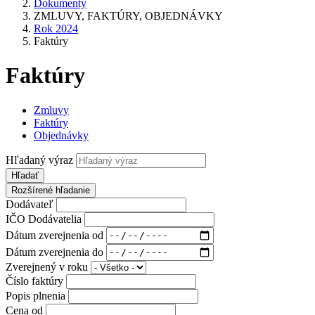
Dokumenty
ZMLUVY, FAKTÚRY, OBJEDNÁVKY
Rok 2024
Faktúry
Faktúry
Zmluvy
Faktúry
Objednávky
Hľadaný výraz
Hľadať
Rozšírené hľadanie
Dodávateľ
IČO Dodávatelia
Dátum zverejnenia od
Dátum zverejnenia do
Zverejnený v roku
Číslo faktúry
Popis plnenia
Cena od