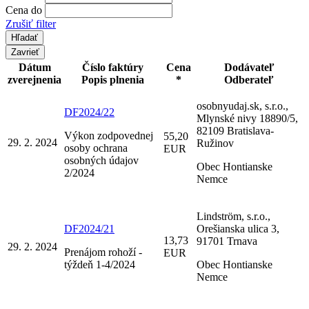
Cena do
Zrušiť filter
Zavrieť
Dátum
Číslo faktúry
Cena
Dodávateľ
zverejnenia
Popis plnenia
*
Odberateľ
osobnyudaj.sk, s.r.o.,
DF2024/22
Mlynské nivy 18890/5,
82109 Bratislava-
Výkon zodpovednej
55,20
29. 2. 2024
Ružinov
osoby ochrana
EUR
osobných údajov
Obec Hontianske
2/2024
Nemce
Lindström, s.r.o.,
DF2024/21
Orešianska ulica 3,
13,73
91701 Trnava
29. 2. 2024
Prenájom rohoží -
EUR
týždeň 1-4/2024
Obec Hontianske
Nemce