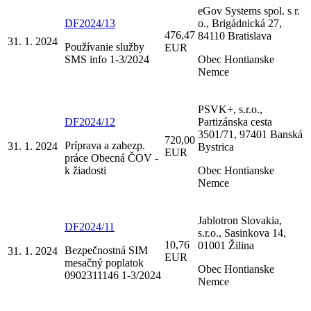
eGov Systems spol. s r.
DF2024/13
o., Brigádnická 27,
476,47
84110 Bratislava
31. 1. 2024
Používanie služby
EUR
SMS info 1-3/2024
Obec Hontianske
Nemce
PSVK+, s.r.o.,
DF2024/12
Partizánska cesta
3501/71, 97401 Banská
720,00
Príprava a zabezp.
31. 1. 2024
Bystrica
EUR
práce Obecná ČOV -
k žiadosti
Obec Hontianske
Nemce
Jablotron Slovakia,
DF2024/11
s.r.o., Sasinkova 14,
10,76
01001 Žilina
Bezpečnostná SIM
31. 1. 2024
EUR
mesačný poplatok
Obec Hontianske
0902311146 1-3/2024
Nemce