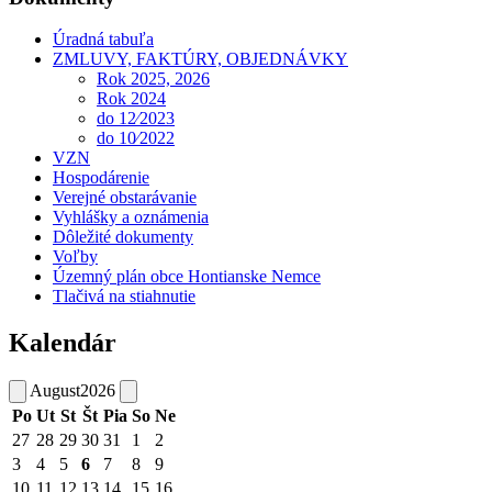
Úradná tabuľa
ZMLUVY, FAKTÚRY, OBJEDNÁVKY
Rok 2025, 2026
Rok 2024
do 12⁄2023
do 10⁄2022
VZN
Hospodárenie
Verejné obstarávanie
Vyhlášky a oznámenia
Dôležité dokumenty
Voľby
Územný plán obce Hontianske Nemce
Tlačivá na stiahnutie
Kalendár
August
2026
Po
Ut
St
Št
Pia
So
Ne
27
28
29
30
31
1
2
3
4
5
6
7
8
9
10
11
12
13
14
15
16