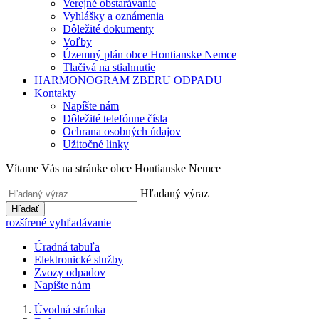
Verejné obstarávanie
Vyhlášky a oznámenia
Dôležité dokumenty
Voľby
Územný plán obce Hontianske Nemce
Tlačivá na stiahnutie
HARMONOGRAM ZBERU ODPADU
Kontakty
Napíšte nám
Dôležité telefónne čísla
Ochrana osobných údajov
Užitočné linky
Vítame Vás na stránke obce Hontianske Nemce
Hľadaný výraz
Hľadať
rozšírené vyhľadávanie
Úradná tabuľa
Elektronické služby
Zvozy odpadov
Napíšte nám
Úvodná stránka