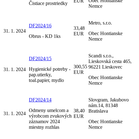
Obec Hontianske
EUR
Čistiace prostriedky
Nemce
Metro, s.r.o.
DF2024/16
33,48
31. 1. 2024
Obec Hontianske
EUR
Obrus - KD 1ks
Nemce
Scandi s.r.o.,
DF2024/15
Lieskovská cesta 465,
300,55
96221 Lieskovec
Hygienické potreby -
31. 1. 2024
EUR
pap.utierky,
Obec Hontianske
toal.papier, mydlo
Nemce
DF2024/14
Slovgram, Jakubovo
nám.14, 81348
Odmeny umelcom a
38,40
Bratislava
31. 1. 2024
výrobcom zvukových
EUR
záznamov 2024
Obec Hontianske
miestny rozhlas
Nemce