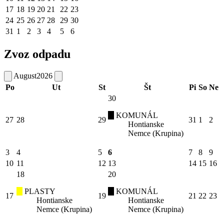
17
18
19
20
21
22
23
24
25
26
27
28
29
30
31
1
2
3
4
5
6
Zvoz odpadu
August
2026
Po
Ut
St
Št
Pi
So
Ne
30
KOMUNÁL
27
28
29
31
1
2
Hontianske
Nemce (Krupina)
3
4
5
6
7
8
9
10
11
12
13
14
15
16
18
20
PLASTY
KOMUNÁL
17
19
21
22
23
Hontianske
Hontianske
Nemce (Krupina)
Nemce (Krupina)