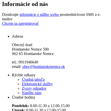
Informácie od nás
Dostávajte
informácie z nášho webu
prostredníctvom SMS a e-
mailov
Chcem sa zaregistrovať
Adresa
Obecný úrad
Hontianske Nemce 500
962 65 Hontianske Nemce
tel.: 0911946649
email:
obec@hontianskenemce.sk
Rýchle odkazy
Úradná tabuľa
Elektronické služby
Zvozy odpadov
Napíšte nám
Úradné hodiny
Pondelok:
8.00-11.30 a 12.00-15.00
Utorok:
8.00-11.30 a 12.00-15.00