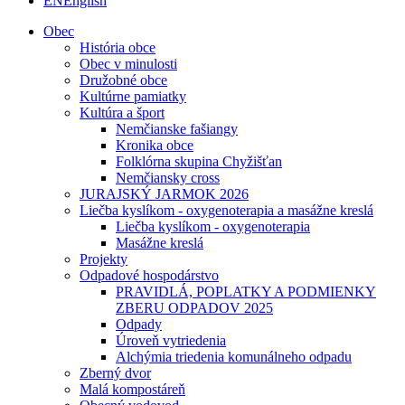
EN
English
Obec
História obce
Obec v minulosti
Družobné obce
Kultúrne pamiatky
Kultúra a šport
Nemčianske fašiangy
Kronika obce
Folklórna skupina Chyžišťan
Nemčiansky cross
JURAJSKÝ JARMOK 2026
Liečba kyslíkom - oxygenoterapia a masážne kreslá
Liečba kyslíkom - oxygenoterapia
Masážne kreslá
Projekty
Odpadové hospodárstvo
PRAVIDLÁ, POPLATKY A PODMIENKY
ZBERU ODPADOV 2025
Odpady
Úroveň vytriedenia
Alchýmia triedenia komunálneho odpadu
Zberný dvor
Malá kompostáreň