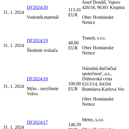
Jozef Dendiš, Vajsov
DF2024/20
426/18, 96301 Krupina
113,10
31. 1. 2024
EUR
Vodoinšt.materiál
Obec Hontianske
Nemce
Tranzit, s.r.o.
DF2024/19
48,00
31. 1. 2024
Obec Hontianske
EUR
Školenie zvárača
Nemce
Národná diaľničná
spoločnosť, a.s.,
DF2024/18
Dúbravská cesta
100,00
6313/14, 84104
31. 1. 2024
Mýto - navýšenie
EUR
Bratislava-Karlova Ves
Volvo
Obec Hontianske
Nemce
Metro, s.r.o.
DF2024/17
146,59
31. 1. 2024