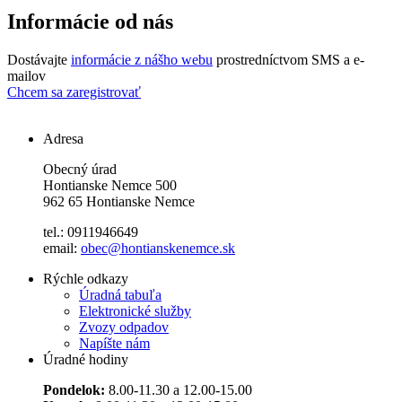
Informácie od nás
Dostávajte
informácie z nášho webu
prostredníctvom SMS a e-
mailov
Chcem sa zaregistrovať
Adresa
Obecný úrad
Hontianske Nemce 500
962 65 Hontianske Nemce
tel.: 0911946649
email:
obec@hontianskenemce.sk
Rýchle odkazy
Úradná tabuľa
Elektronické služby
Zvozy odpadov
Napíšte nám
Úradné hodiny
Pondelok:
8.00-11.30 a 12.00-15.00