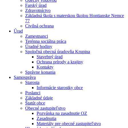
Obecný vodovod
Farský úrad
Zdravotníctvo
Základná škola s materskou školou Hontianske Nemce
77
Civilná ochrana
Úrad
Zamestnanci
Terénna sociálna práca
Úradné hodiny
Spoločná obecná úradovňa Krupina
Stavebný úrad
Ochrana prírody a krajiny
Kontakty
Správne konania
Samospráva
Starosta
Informácie starostky obce
Poslanci
Základné údaje
Štatút obce
Obecné zastupiteľstvo
Pozvánka na zasadnutie OZ
Zasadnutia
Materiály pre obecné zastupiteľstvo