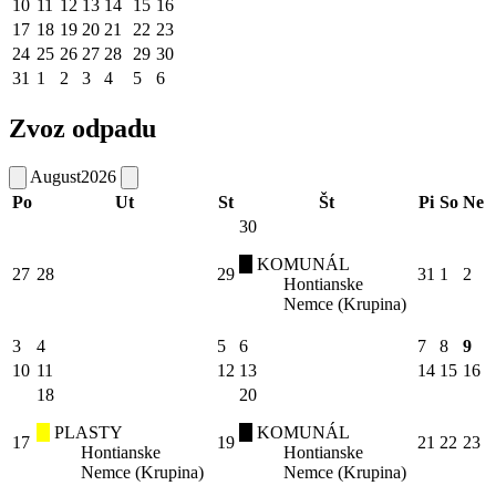
10
11
12
13
14
15
16
17
18
19
20
21
22
23
24
25
26
27
28
29
30
31
1
2
3
4
5
6
Zvoz odpadu
August
2026
Po
Ut
St
Št
Pi
So
Ne
30
KOMUNÁL
27
28
29
31
1
2
Hontianske
Nemce (Krupina)
3
4
5
6
7
8
9
10
11
12
13
14
15
16
18
20
PLASTY
KOMUNÁL
17
19
21
22
23
Hontianske
Hontianske
Nemce (Krupina)
Nemce (Krupina)