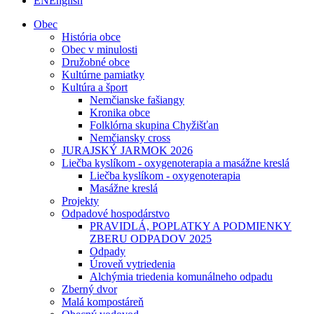
EN
English
Obec
História obce
Obec v minulosti
Družobné obce
Kultúrne pamiatky
Kultúra a šport
Nemčianske fašiangy
Kronika obce
Folklórna skupina Chyžišťan
Nemčiansky cross
JURAJSKÝ JARMOK 2026
Liečba kyslíkom - oxygenoterapia a masážne kreslá
Liečba kyslíkom - oxygenoterapia
Masážne kreslá
Projekty
Odpadové hospodárstvo
PRAVIDLÁ, POPLATKY A PODMIENKY
ZBERU ODPADOV 2025
Odpady
Úroveň vytriedenia
Alchýmia triedenia komunálneho odpadu
Zberný dvor
Malá kompostáreň