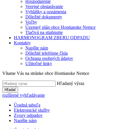
Hospodárenie
Verejné obstarávanie
Vyhlášky a oznámenia
Dôležité dokumenty
Voľby
Územný plán obce Hontianske Nemce
Tlačivá na stiahnutie
HARMONOGRAM ZBERU ODPADU
Kontakty
Napíšte nám
Dôležité telefónne čísla
Ochrana osobných údajov
Užitočné linky
Vítame Vás na stránke obce Hontianske Nemce
Hľadaný výraz
Hľadať
rozšírené vyhľadávanie
Úradná tabuľa
Elektronické služby
Zvozy odpadov
Napíšte nám