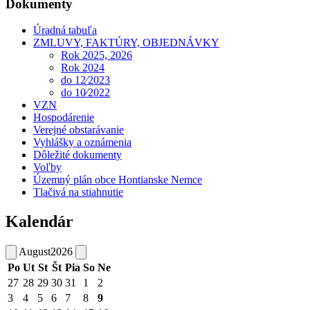
Dokumenty
Úradná tabuľa
ZMLUVY, FAKTÚRY, OBJEDNÁVKY
Rok 2025, 2026
Rok 2024
do 12⁄2023
do 10⁄2022
VZN
Hospodárenie
Verejné obstarávanie
Vyhlášky a oznámenia
Dôležité dokumenty
Voľby
Územný plán obce Hontianske Nemce
Tlačivá na stiahnutie
Kalendár
August
2026
Po
Ut
St
Št
Pia
So
Ne
27
28
29
30
31
1
2
3
4
5
6
7
8
9