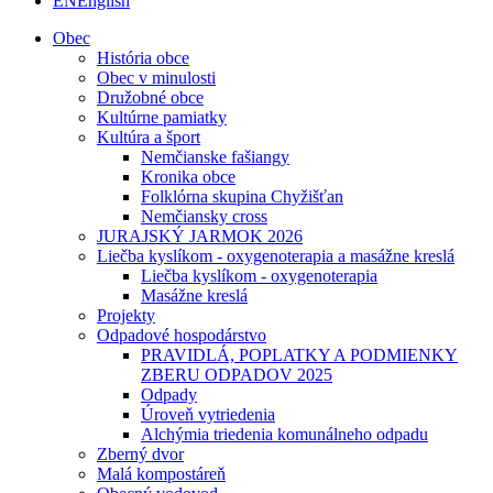
EN
English
Obec
História obce
Obec v minulosti
Družobné obce
Kultúrne pamiatky
Kultúra a šport
Nemčianske fašiangy
Kronika obce
Folklórna skupina Chyžišťan
Nemčiansky cross
JURAJSKÝ JARMOK 2026
Liečba kyslíkom - oxygenoterapia a masážne kreslá
Liečba kyslíkom - oxygenoterapia
Masážne kreslá
Projekty
Odpadové hospodárstvo
PRAVIDLÁ, POPLATKY A PODMIENKY
ZBERU ODPADOV 2025
Odpady
Úroveň vytriedenia
Alchýmia triedenia komunálneho odpadu
Zberný dvor
Malá kompostáreň