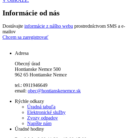
V OBRAZE.
Informácie od nás
Dostávajte
informácie z nášho webu
prostredníctvom SMS a e-
mailov
Chcem sa zaregistrovať
Adresa
Obecný úrad
Hontianske Nemce 500
962 65 Hontianske Nemce
tel.: 0911946649
email:
obec@hontianskenemce.sk
Rýchle odkazy
Úradná tabuľa
Elektronické služby
Zvozy odpadov
Napíšte nám
Úradné hodiny