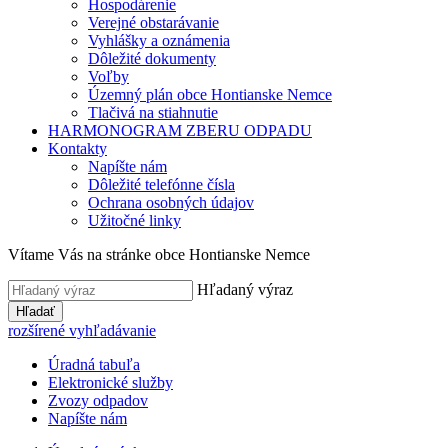
Hospodárenie
Verejné obstarávanie
Vyhlášky a oznámenia
Dôležité dokumenty
Voľby
Územný plán obce Hontianske Nemce
Tlačivá na stiahnutie
HARMONOGRAM ZBERU ODPADU
Kontakty
Napíšte nám
Dôležité telefónne čísla
Ochrana osobných údajov
Užitočné linky
Vítame Vás na stránke obce Hontianske Nemce
Hľadaný výraz
Hľadať
rozšírené vyhľadávanie
Úradná tabuľa
Elektronické služby
Zvozy odpadov
Napíšte nám