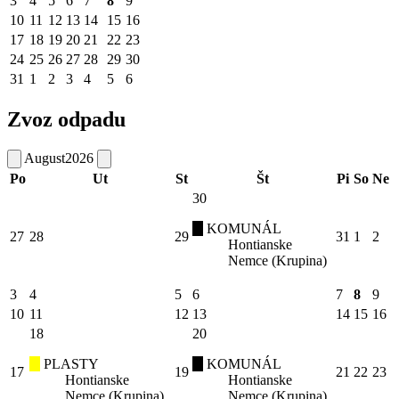
3
4
5
6
7
8
9
10
11
12
13
14
15
16
17
18
19
20
21
22
23
24
25
26
27
28
29
30
31
1
2
3
4
5
6
Zvoz odpadu
August
2026
Po
Ut
St
Št
Pi
So
Ne
30
KOMUNÁL
27
28
29
31
1
2
Hontianske
Nemce (Krupina)
3
4
5
6
7
8
9
10
11
12
13
14
15
16
18
20
PLASTY
KOMUNÁL
17
19
21
22
23
Hontianske
Hontianske
Nemce (Krupina)
Nemce (Krupina)