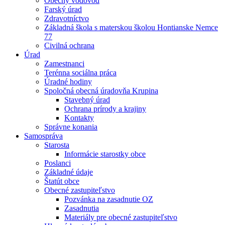
Obecný vodovod
Farský úrad
Zdravotníctvo
Základná škola s materskou školou Hontianske Nemce
77
Civilná ochrana
Úrad
Zamestnanci
Terénna sociálna práca
Úradné hodiny
Spoločná obecná úradovňa Krupina
Stavebný úrad
Ochrana prírody a krajiny
Kontakty
Správne konania
Samospráva
Starosta
Informácie starostky obce
Poslanci
Základné údaje
Štatút obce
Obecné zastupiteľstvo
Pozvánka na zasadnutie OZ
Zasadnutia
Materiály pre obecné zastupiteľstvo