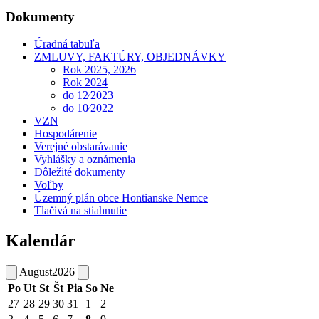
Dokumenty
Úradná tabuľa
ZMLUVY, FAKTÚRY, OBJEDNÁVKY
Rok 2025, 2026
Rok 2024
do 12⁄2023
do 10⁄2022
VZN
Hospodárenie
Verejné obstarávanie
Vyhlášky a oznámenia
Dôležité dokumenty
Voľby
Územný plán obce Hontianske Nemce
Tlačivá na stiahnutie
Kalendár
August
2026
Po
Ut
St
Št
Pia
So
Ne
27
28
29
30
31
1
2