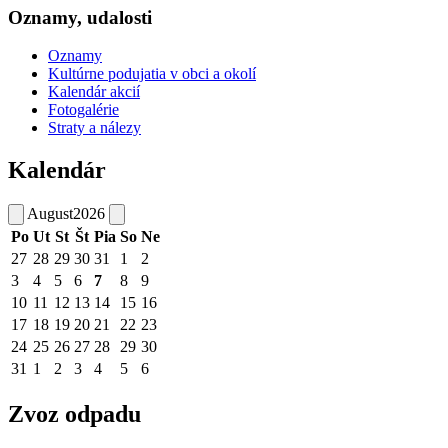
Oznamy, udalosti
Oznamy
Kultúrne podujatia v obci a okolí
Kalendár akcií
Fotogalérie
Straty a nálezy
Kalendár
August
2026
Po
Ut
St
Št
Pia
So
Ne
27
28
29
30
31
1
2
3
4
5
6
7
8
9
10
11
12
13
14
15
16
17
18
19
20
21
22
23
24
25
26
27
28
29
30
31
1
2
3
4
5
6
Zvoz odpadu