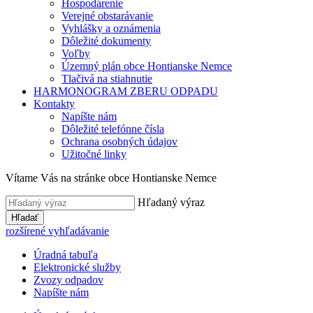
Hospodárenie
Verejné obstarávanie
Vyhlášky a oznámenia
Dôležité dokumenty
Voľby
Územný plán obce Hontianske Nemce
Tlačivá na stiahnutie
HARMONOGRAM ZBERU ODPADU
Kontakty
Napíšte nám
Dôležité telefónne čísla
Ochrana osobných údajov
Užitočné linky
Vítame Vás na stránke obce Hontianske Nemce
Hľadaný výraz
Hľadať
rozšírené vyhľadávanie
Úradná tabuľa
Elektronické služby
Zvozy odpadov
Napíšte nám