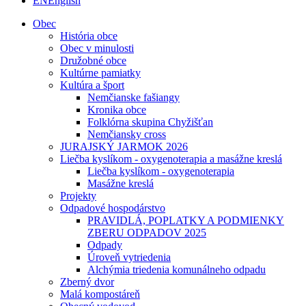
EN
English
Obec
História obce
Obec v minulosti
Družobné obce
Kultúrne pamiatky
Kultúra a šport
Nemčianske fašiangy
Kronika obce
Folklórna skupina Chyžišťan
Nemčiansky cross
JURAJSKÝ JARMOK 2026
Liečba kyslíkom - oxygenoterapia a masážne kreslá
Liečba kyslíkom - oxygenoterapia
Masážne kreslá
Projekty
Odpadové hospodárstvo
PRAVIDLÁ, POPLATKY A PODMIENKY
ZBERU ODPADOV 2025
Odpady
Úroveň vytriedenia
Alchýmia triedenia komunálneho odpadu
Zberný dvor
Malá kompostáreň