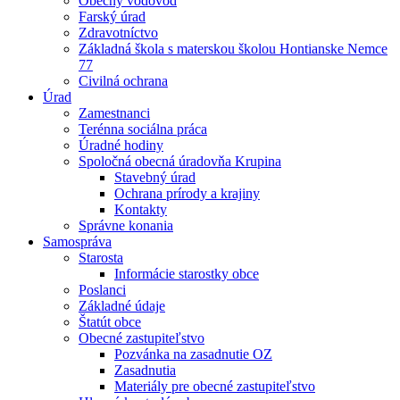
Obecný vodovod
Farský úrad
Zdravotníctvo
Základná škola s materskou školou Hontianske Nemce
77
Civilná ochrana
Úrad
Zamestnanci
Terénna sociálna práca
Úradné hodiny
Spoločná obecná úradovňa Krupina
Stavebný úrad
Ochrana prírody a krajiny
Kontakty
Správne konania
Samospráva
Starosta
Informácie starostky obce
Poslanci
Základné údaje
Štatút obce
Obecné zastupiteľstvo
Pozvánka na zasadnutie OZ
Zasadnutia
Materiály pre obecné zastupiteľstvo