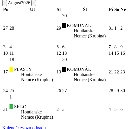
August
2026
Po
Ut
St
Št
Pi
So
Ne
30
KOMUNÁL
27
28
29
31
1
2
Hontianske
Nemce (Krupina)
3
4
5
6
7
8
9
10
11
12
13
14
15
16
18
20
PLASTY
KOMUNÁL
17
19
21
22
23
Hontianske
Hontianske
Nemce (Krupina)
Nemce (Krupina)
24
25
26
27
28
29
30
1
SKLO
31
2
3
4
5
6
Hontianske
Nemce (Krupina)
Kalendár zvozu odpadu