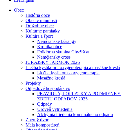
EN
English
Obec
História obce
Obec v minulosti
Družobné obce
Kultúrne pamiatky
Kultúra a šport
Nemčianske fašiangy
Kronika obce
Folklórna skupina Chyžišťan
Nemčiansky cross
JURAJSKÝ JARMOK 2026
Liečba kyslíkom - oxygenoterapia a masážne kreslá
Liečba kyslíkom - oxygenoterapia
Masážne kreslá
Projekty
Odpadové hospodárstvo
PRAVIDLÁ, POPLATKY A PODMIENKY
ZBERU ODPADOV 2025
Odpady
Úroveň vytriedenia
Alchýmia triedenia komunálneho odpadu
Zberný dvor
Malá kompostáreň