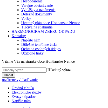
Hospodárenie
Verejné obstarávanie
Vyhlášky a oznámenia
Dôležité dokumenty
Voľby
Územný plán obce Hontianske Nemce
Tlačivá na stiahnutie
HARMONOGRAM ZBERU ODPADU
Kontakty
Napíšte nám
Dôležité telefónne čísla
Ochrana osobných údajov
Užitočné linky
Vítame Vás na stránke obce Hontianske Nemce
Hľadaný výraz
Hľadať
rozšírené vyhľadávanie
Úradná tabuľa
Elektronické služby
Zvozy odpadov
Napíšte nám