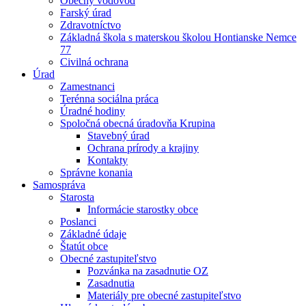
Obecný vodovod
Farský úrad
Zdravotníctvo
Základná škola s materskou školou Hontianske Nemce
77
Civilná ochrana
Úrad
Zamestnanci
Terénna sociálna práca
Úradné hodiny
Spoločná obecná úradovňa Krupina
Stavebný úrad
Ochrana prírody a krajiny
Kontakty
Správne konania
Samospráva
Starosta
Informácie starostky obce
Poslanci
Základné údaje
Štatút obce
Obecné zastupiteľstvo
Pozvánka na zasadnutie OZ
Zasadnutia
Materiály pre obecné zastupiteľstvo