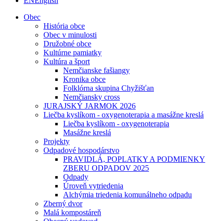
EN
English
Obec
História obce
Obec v minulosti
Družobné obce
Kultúrne pamiatky
Kultúra a šport
Nemčianske fašiangy
Kronika obce
Folklórna skupina Chyžišťan
Nemčiansky cross
JURAJSKÝ JARMOK 2026
Liečba kyslíkom - oxygenoterapia a masážne kreslá
Liečba kyslíkom - oxygenoterapia
Masážne kreslá
Projekty
Odpadové hospodárstvo
PRAVIDLÁ, POPLATKY A PODMIENKY
ZBERU ODPADOV 2025
Odpady
Úroveň vytriedenia
Alchýmia triedenia komunálneho odpadu
Zberný dvor
Malá kompostáreň