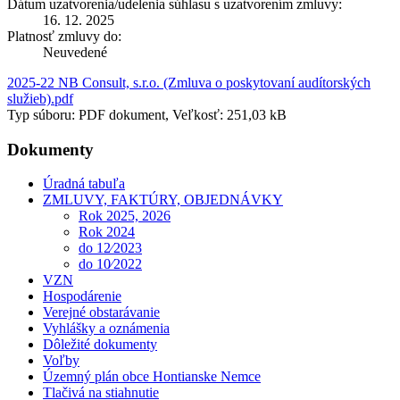
Dátum uzatvorenia/udelenia súhlasu s uzatvorením zmluvy:
16. 12. 2025
Platnosť zmluvy do:
Neuvedené
2025-22 NB Consult, s.r.o. (Zmluva o poskytovaní audítorských
služieb).pdf
Typ súboru: PDF dokument, Veľkosť: 251,03 kB
Dokumenty
Úradná tabuľa
ZMLUVY, FAKTÚRY, OBJEDNÁVKY
Rok 2025, 2026
Rok 2024
do 12⁄2023
do 10⁄2022
VZN
Hospodárenie
Verejné obstarávanie
Vyhlášky a oznámenia
Dôležité dokumenty
Voľby
Územný plán obce Hontianske Nemce
Tlačivá na stiahnutie