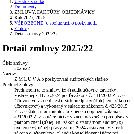
Úvodná stránka
Dokumenty
ZMLUVY, FAKTÚRY, OBJEDNÁVKY
Rok 2025, 2026
VŠEOBECNE (o spolupráci, o poskytnutí...
Zmluvy
Detail zmluvy 2025/22
Detail zmluvy 2025/22
Číslo zmluvy:
2025/22
Názov:
Z M L U V A o poskytovaní audítorských služieb
Predmet zmluvy:
Predmetom tejto zmluvy je: a) audit účtovnej závierky
zostavenej k 31.12.2024 podľa zákona č. 431/2002 Z. z. o
účtovníctve v znení neskorších predpisov (ďalej len „zákon o
účtovníctve“) a vykonaný v súlade so zákonom č. 423/2015
Z. z. o štatutárnom audite a o zmene a doplnení zákona č.
431/2002 Z. z. o účtovníctve v znení neskorších predpisov v
platnom znení (ďalej len „zákon o štatutárnom audite“) b)
overenie výročnej správy za rok 2024 zostavenej v zmysle
zákona o účtovníctve, c) audit konsolidovanej účtovnej