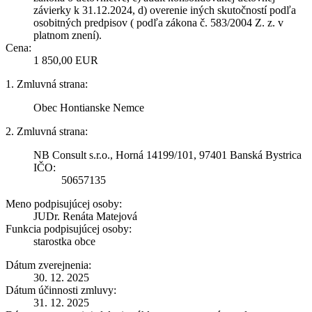
závierky k 31.12.2024, d) overenie iných skutočností podľa
osobitných predpisov ( podľa zákona č. 583/2004 Z. z. v
platnom znení).
Cena:
1 850,00 EUR
1. Zmluvná strana:
Obec Hontianske Nemce
2. Zmluvná strana:
NB Consult s.r.o., Horná 14199/101, 97401 Banská Bystrica
IČO:
50657135
Meno podpisujúcej osoby:
JUDr. Renáta Matejová
Funkcia podpisujúcej osoby:
starostka obce
Dátum zverejnenia:
30. 12. 2025
Dátum účinnosti zmluvy:
31. 12. 2025