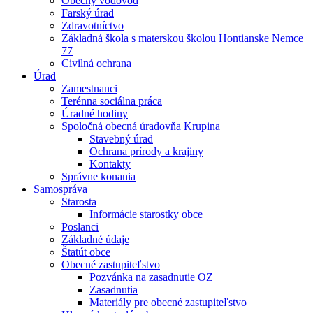
Obecný vodovod
Farský úrad
Zdravotníctvo
Základná škola s materskou školou Hontianske Nemce
77
Civilná ochrana
Úrad
Zamestnanci
Terénna sociálna práca
Úradné hodiny
Spoločná obecná úradovňa Krupina
Stavebný úrad
Ochrana prírody a krajiny
Kontakty
Správne konania
Samospráva
Starosta
Informácie starostky obce
Poslanci
Základné údaje
Štatút obce
Obecné zastupiteľstvo
Pozvánka na zasadnutie OZ
Zasadnutia
Materiály pre obecné zastupiteľstvo