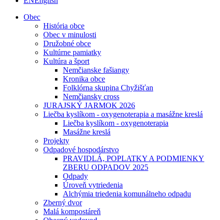
EN
English
Obec
História obce
Obec v minulosti
Družobné obce
Kultúrne pamiatky
Kultúra a šport
Nemčianske fašiangy
Kronika obce
Folklórna skupina Chyžišťan
Nemčiansky cross
JURAJSKÝ JARMOK 2026
Liečba kyslíkom - oxygenoterapia a masážne kreslá
Liečba kyslíkom - oxygenoterapia
Masážne kreslá
Projekty
Odpadové hospodárstvo
PRAVIDLÁ, POPLATKY A PODMIENKY
ZBERU ODPADOV 2025
Odpady
Úroveň vytriedenia
Alchýmia triedenia komunálneho odpadu
Zberný dvor
Malá kompostáreň