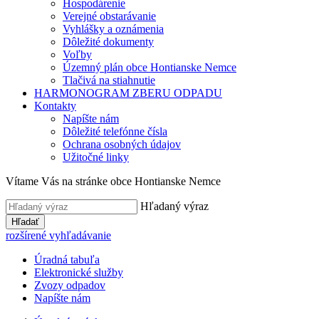
Hospodárenie
Verejné obstarávanie
Vyhlášky a oznámenia
Dôležité dokumenty
Voľby
Územný plán obce Hontianske Nemce
Tlačivá na stiahnutie
HARMONOGRAM ZBERU ODPADU
Kontakty
Napíšte nám
Dôležité telefónne čísla
Ochrana osobných údajov
Užitočné linky
Vítame Vás na stránke obce Hontianske Nemce
Hľadaný výraz
Hľadať
rozšírené vyhľadávanie
Úradná tabuľa
Elektronické služby
Zvozy odpadov
Napíšte nám